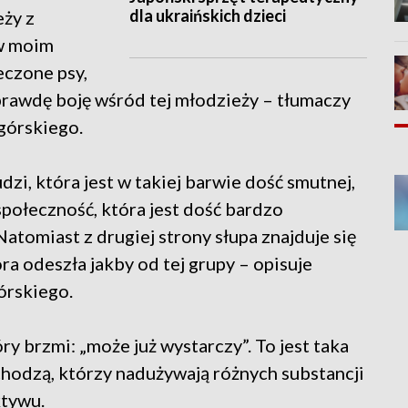
dla ukraińskich dzieci
ży z
 w moim
eczone psy,
aprawdę boję wśród tej młodzieży – tłumaczy
górskiego.
dzi, która jest w takiej barwie dość smutnej,
 społeczność, która jest dość bardzo
tomiast z drugiej strony słupa znajduje się
óra odeszła jakby od tej grupy – opisuje
órskiego.
ry brzmi: „może już wystarczy”. To jest taka
chodzą, którzy nadużywają różnych substancji
tywu.