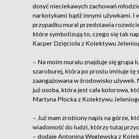
dosyć nieciekawych zachowań młodzie
narkotykami bądź innymi używkami. I
przypadku mural przedstawia rozwści
które symbolizują to, czego się tak n
Kacper Dzięcioła z Kolektywu Jelenio
– Na moim muralu znajduje się grupa lu
szaroburej, która po prostu imituje tę
zaangażowana w środowisko używek. Na
już osoba, która jest cała kolorowa, kt
Martyna Płocka z Kolektywu Jeleniog
– Już mam zrobiony napis na górze, któ
wiadomość do ludzi, którzy tutaj przy
– dodaje Antonina Węglewska z Kolek