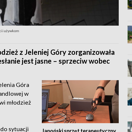
ci i używkom
łodzież z Jeleniej Góry zorganizowała
esłanie jest jasne – sprzeciw wobec
elenia Góra
Handlowej w
ówi młodzież
do sytuacji
Japoński sprzęt terapeutyczny