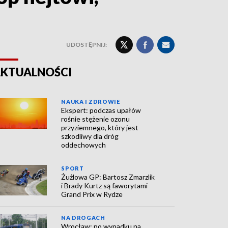
UDOSTĘPNIJ:
KTUALNOŚCI
NAUKA I ZDROWIE
Ekspert: podczas upałów
rośnie stężenie ozonu
przyziemnego, który jest
szkodliwy dla dróg
oddechowych
SPORT
Żużlowa GP: Bartosz Zmarzlik
i Brady Kurtz są faworytami
Grand Prix w Rydze
NA DROGACH
Wrocław: po wypadku na