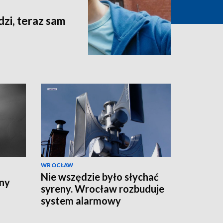
dzi, teraz sam
WROCŁAW
Nie wszędzie było słychać
ny
syreny. Wrocław rozbuduje
system alarmowy