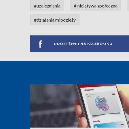
#uzależnienia
#inicjatywa społeczna
#działania młodzieży
UDOSTĘPNIJ NA FACEBOOKU