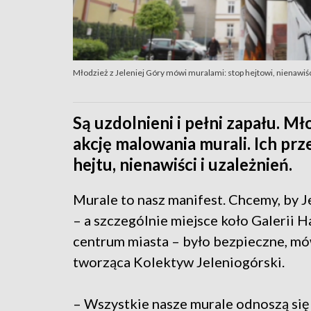
Młodzież z Jeleniej Góry mówi muralami: stop hejtowi, nienawiś
Są uzdolnieni i pełni zapału. M
akcję malowania murali. Ich prz
hejtu, nienawiści i uzależnień.
Murale to nasz manifest. Chcemy, by J
– a szczególnie miejsce koło Galerii 
centrum miasta – było bezpieczne, m
tworząca Kolektyw Jeleniogórski.
– Wszystkie nasze murale odnoszą się 