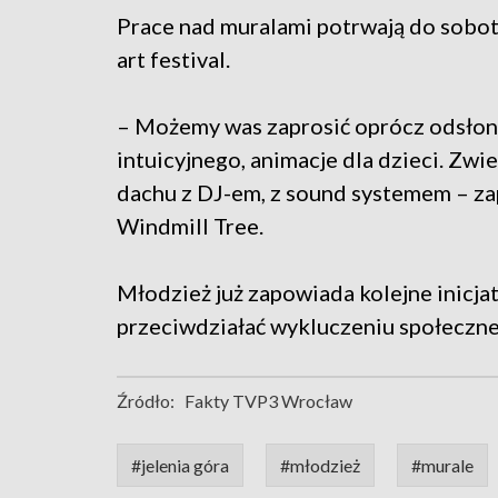
Prace nad muralami potrwają do sobot
art festival.
– Możemy was zaprosić oprócz odsłoni
intuicyjnego, animacje dla dzieci. Zw
dachu z DJ-em, z sound systemem – za
Windmill Tree.
Młodzież już zapowiada kolejne inicjat
przeciwdziałać wykluczeniu społeczn
Źródło:
Fakty TVP3 Wrocław
#jelenia góra
#młodzież
#murale