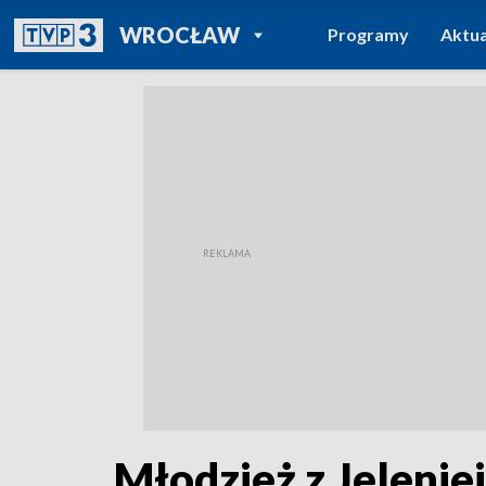
POWRÓT DO
WROCŁAW
Programy
Aktua
TVP REGIONY
Młodzież z Jelenie