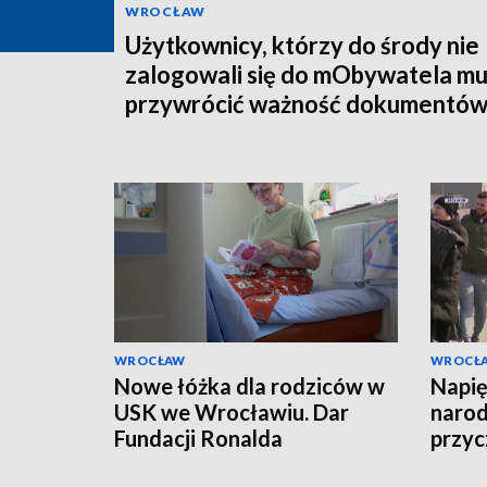
WROCŁAW
Użytkownicy, którzy do środy nie
zalogowali się do mObywatela m
przywrócić ważność dokumentó
WROCŁAW
WROCŁ
Nowe łóżka dla rodziców w
Napi
USK we Wrocławiu. Dar
narod
Fundacji Ronalda
przyc
McDonalda