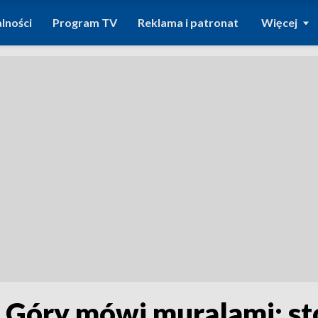
lności
Program TV
Reklama i patronat
Więcej
j Góry mówi muralami: st