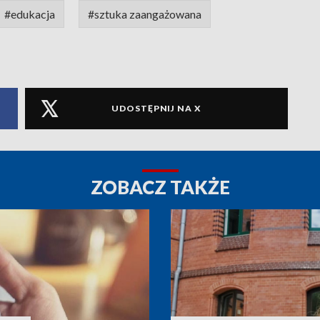
#edukacja
#sztuka zaangażowana
UDOSTĘPNIJ NA X
ZOBACZ TAKŻE