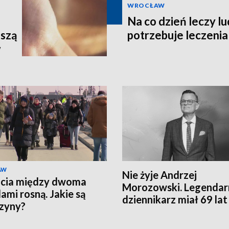
WROCŁAW
Na co dzień leczy lu
uszą
potrzebuje leczenia
w
AW
Nie żyje Andrzej
ęcia między dwoma
Morozowski. Legendar
ami rosną. Jakie są
dziennikarz miał 69 lat
zyny?