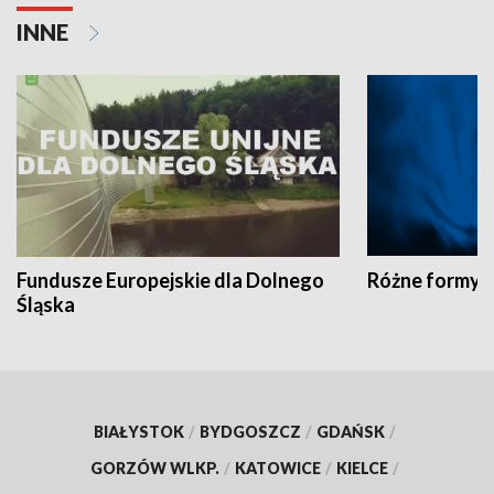
INNE
Fundusze Europejskie dla Dolnego
Różne formy t
Śląska
BIAŁYSTOK
/
BYDGOSZCZ
/
GDAŃSK
/
GORZÓW WLKP.
/
KATOWICE
/
KIELCE
/