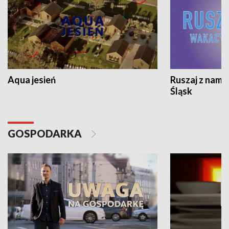
Aqua jesień
Ruszaj z nami
Śląsk
GOSPODARKA