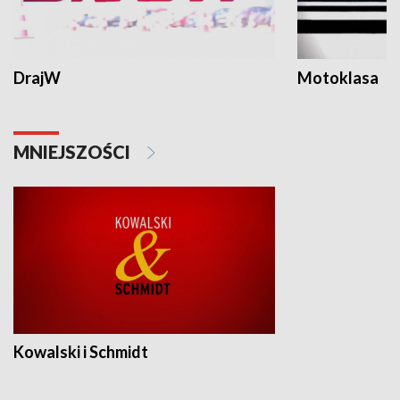
DrajW
Motoklasa
MNIEJSZOŚCI
Kowalski i Schmidt