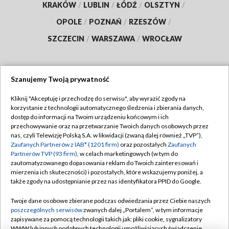
KRAKÓW
/
LUBLIN
/
ŁÓDŹ
/
OLSZTYN
/
OPOLE
/
POZNAŃ
/
RZESZÓW
/
SZCZECIN
/
WARSZAWA
/
WROCŁAW
Szanujemy Twoją prywatność
Dołącz do nas:
Kliknij "Akceptuję i przechodzę do serwisu", aby wyrazić zgody na
korzystanie z technologii automatycznego śledzenia i zbierania danych,
TVP
dostęp do informacji na Twoim urządzeniu końcowym i ich
Abonament TVP
przechowywanie oraz na przetwarzanie Twoich danych osobowych przez
Regulamin TVP
nas, czyli Telewizję Polską S.A. w likwidacji (zwaną dalej również „TVP”),
Emisja w TVP
Polityka prywatności
Zaufanych Partnerów z IAB* (1201 firm)
oraz pozostałych
Zaufanych
Partnerów TVP (93 firm)
, w celach marketingowych (w tym do
Centrum informacji TVP
Moje zgody
zautomatyzowanego dopasowania reklam do Twoich zainteresowań i
mierzenia ich skuteczności) i pozostałych, które wskazujemy poniżej, a
Naziemna Telewizja Cyfrowa
Pomoc
także zgody na udostępnianie przez nas identyfikatora PPID do Google.
Sklep TVP
Biuro reklamy
Twoje dane osobowe zbierane podczas odwiedzania przez Ciebie naszych
Rada Programowa
Kontakt
poszczególnych serwisów
zwanych dalej „Portalem”, w tym informacje
zapisywane za pomocą technologii takich jak: pliki cookie, sygnalizatory
System NOS
WWW lub innych podobnych technologii umożliwiających świadczenie