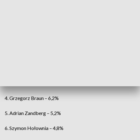
Choć to dopiero cząstkowe wyniki, wszystko wskazuje na to,
że I tura nie przyniesie rozstrzygnięcia i do wyłonienia
nowego prezydenta niezbędna będzie II tura. Ta odbędzie się
1 czerwca.
Oto wyniki exit poll z godziny 21:00:
1. Rafał Trzaskowski – 30,8%
2. Karol Nawrocki – 29,1%
3. Sławomir Mentzen – 15,4%
4. Grzegorz Braun – 6,2%
5. Adrian Zandberg – 5,2%
6. Szymon Hołownia – 4,8%