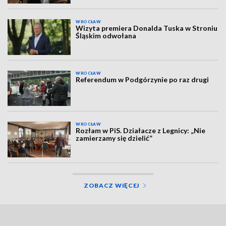
WROCŁAW
Wizyta premiera Donalda Tuska w Stroniu
Śląskim odwołana
WROCŁAW
Referendum w Podgórzynie po raz drugi
WROCŁAW
Rozłam w PiS. Działacze z Legnicy: „Nie
zamierzamy się dzielić”
ZOBACZ WIĘCEJ