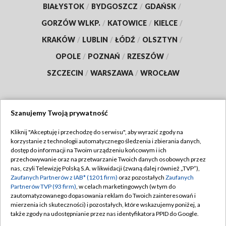
BIAŁYSTOK
/
BYDGOSZCZ
/
GDAŃSK
/
GORZÓW WLKP.
/
KATOWICE
/
KIELCE
/
KRAKÓW
/
LUBLIN
/
ŁÓDŹ
/
OLSZTYN
/
OPOLE
/
POZNAŃ
/
RZESZÓW
/
SZCZECIN
/
WARSZAWA
/
WROCŁAW
Szanujemy Twoją prywatność
Dołącz do nas:
Kliknij "Akceptuję i przechodzę do serwisu", aby wyrazić zgody na
korzystanie z technologii automatycznego śledzenia i zbierania danych,
TVP
dostęp do informacji na Twoim urządzeniu końcowym i ich
Abonament TVP
przechowywanie oraz na przetwarzanie Twoich danych osobowych przez
Regulamin TVP
nas, czyli Telewizję Polską S.A. w likwidacji (zwaną dalej również „TVP”),
Emisja w TVP
Polityka prywatności
Zaufanych Partnerów z IAB* (1201 firm)
oraz pozostałych
Zaufanych
Partnerów TVP (93 firm)
, w celach marketingowych (w tym do
Centrum informacji TVP
Moje zgody
zautomatyzowanego dopasowania reklam do Twoich zainteresowań i
mierzenia ich skuteczności) i pozostałych, które wskazujemy poniżej, a
Naziemna Telewizja Cyfrowa
Pomoc
także zgody na udostępnianie przez nas identyfikatora PPID do Google.
Sklep TVP