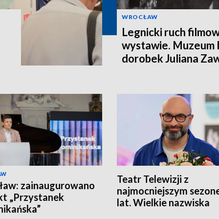
WROCŁAW
Legnicki ruch filmo
wystawie. Muzeum 
dorobek Juliana Za
AW
Teatr Telewizji z
ław: zainaugurowano
najmocniejszym sezon
kt „Przystanek
lat. Wielkie nazwiska
ikańska”