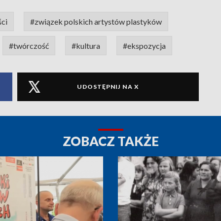
ści
#związek polskich artystów plastyków
#twórczość
#kultura
#ekspozycja
UDOSTĘPNIJ NA X
ZOBACZ TAKŻE