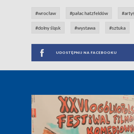
#wrocław
#pałac hatzfeldów
#arty
#dolny śląsk
#wystawa
#sztuka
UDOSTĘPNIJ NA FACEBOOKU