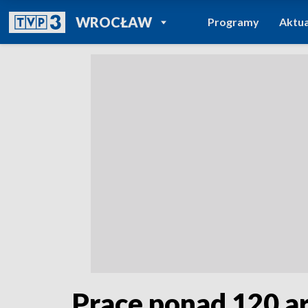
POWRÓT DO
WROCŁAW
Programy
Aktua
TVP REGIONY
Prace ponad 120 