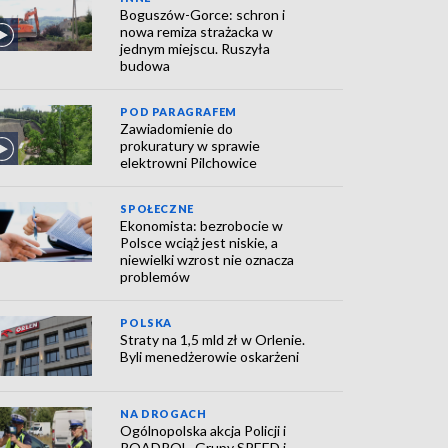
Boguszów-Gorce: schron i
nowa remiza strażacka w
jednym miejscu. Ruszyła
budowa
POD PARAGRAFEM
Zawiadomienie do
prokuratury w sprawie
elektrowni Pilchowice
SPOŁECZNE
Ekonomista: bezrobocie w
Polsce wciąż jest niskie, a
niewielki wzrost nie oznacza
problemów
POLSKA
Straty na 1,5 mld zł w Orlenie.
Byli menedżerowie oskarżeni
NA DROGACH
Ogólnopolska akcja Policji i
ROADPOL. Grupy SPEED i