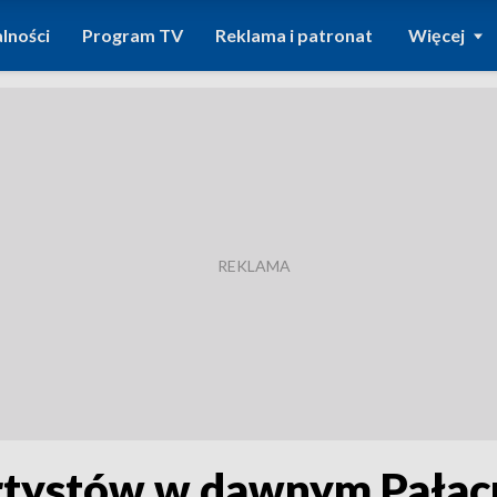
lności
Program TV
Reklama i patronat
Więcej
artystów w dawnym Pałac