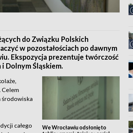
żących do Związku Polskich
aczyć w pozostałościach po dawnym
u. Ekspozycja prezentuje twórczość
i Dolnym Śląskiem.
olaże,
. Celem
a środowiska
dycji całego
We Wrocławiu odsłonięto