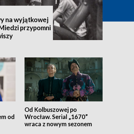
wy na wyjątkowej
Miedzi przypomni
wiszy
Od Kolbuszowej po
em od
Wrocław. Serial „1670”
wraca z nowym sezonem