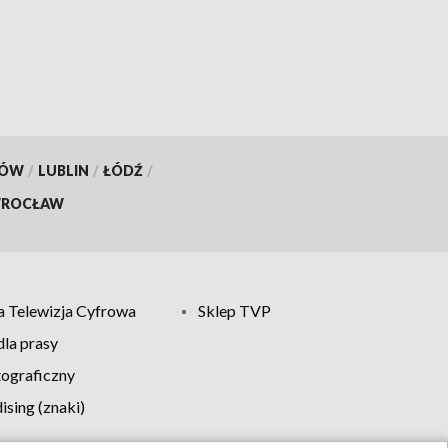
KÓW
/
LUBLIN
/
ŁÓDŹ
/
ROCŁAW
 Telewizja Cyfrowa
Sklep TVP
la prasy
tograficzny
sing (znaki)