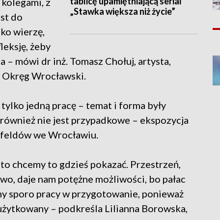
tablicę upamiętniającą serial
 kolegami, z
„Stawka większa niż życie”
kst do
ko wierzę,
leksję, żeby
 – mówi dr inż. Tomasz Chołuj, artysta,
 Okręg Wrocławski.
ylko jedną pracę – temat i forma były
również nie jest przypadkowe – ekspozycja
zfeldów we Wrocławiu.
 to chcemy to gdzieś pokazać. Przestrzeń,
wo, daje nam potężne możliwości, bo pałac
my sporo pracy w przygotowanie, ponieważ
 użytkowany – podkreśla Lilianna Borowska,