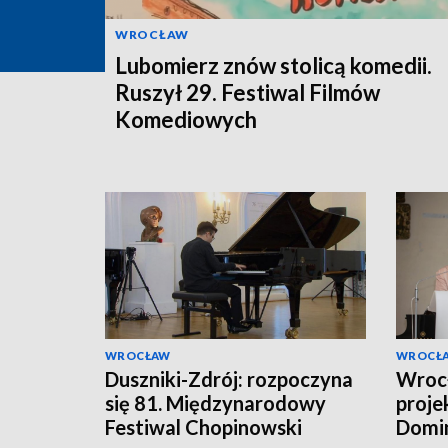
WROCŁAW
Lubomierz znów stolicą komedii.
Ruszył 29. Festiwal Filmów
Komediowych
WROCŁAW
WROCŁ
Duszniki-Zdrój: rozpoczyna
Wroc
się 81. Międzynarodowy
proje
Festiwal Chopinowski
Domin