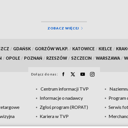
ZOBACZ WIĘCEJ
SZCZ
/
GDAŃSK
/
GORZÓW WLKP.
/
KATOWICE
/
KIELCE
/
KRA
N
/
OPOLE
/
POZNAŃ
/
RZESZÓW
/
SZCZECIN
/
WARSZAWA
/
W
Dołącz do nas:
Centrum informacji TVP
Naziemna
Informacje o nadawcy
Program d
zetargowe
Zgłoś program (ROPAT)
Serwis fo
wizyjna
Kariera w TVP
Merchandi