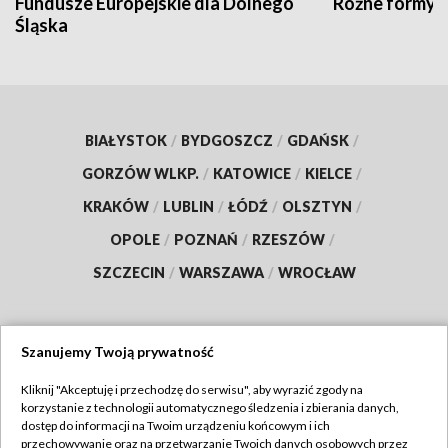
Fundusze Europejskie dla Dolnego
Różne formy t
Śląska
BIAŁYSTOK
/
BYDGOSZCZ
/
GDAŃSK
/
GORZÓW WLKP.
/
KATOWICE
/
KIELCE
/
KRAKÓW
/
LUBLIN
/
ŁÓDŹ
/
OLSZTYN
/
OPOLE
/
POZNAŃ
/
RZESZÓW
/
SZCZECIN
/
WARSZAWA
/
WROCŁAW
Szanujemy Twoją prywatność
Dołącz do nas:
Kliknij "Akceptuję i przechodzę do serwisu", aby wyrazić zgody na
korzystanie z technologii automatycznego śledzenia i zbierania danych,
TVP
dostęp do informacji na Twoim urządzeniu końcowym i ich
Abonament TVP
przechowywanie oraz na przetwarzanie Twoich danych osobowych przez