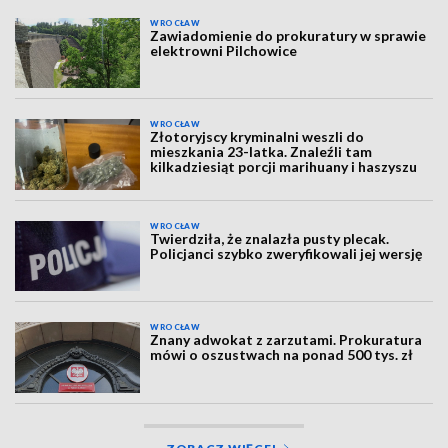
WROCŁAW
Zawiadomienie do prokuratury w sprawie
elektrowni Pilchowice
WROCŁAW
Złotoryjscy kryminalni weszli do
mieszkania 23-latka. Znaleźli tam
kilkadziesiąt porcji marihuany i haszyszu
WROCŁAW
Twierdziła, że znalazła pusty plecak.
Policjanci szybko zweryfikowali jej wersję
WROCŁAW
Znany adwokat z zarzutami. Prokuratura
mówi o oszustwach na ponad 500 tys. zł