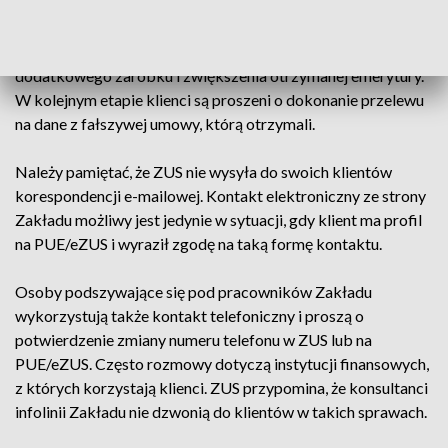
Do klientów wysyłane są także wiadomości od osób
podających się za „pracowników Działu Świadczeń czy
Emerytur”, w związku z „projektem” dotyczącym
dodatkowego zarobku i zwiększenia otrzymanej emerytury.
W kolejnym etapie klienci są proszeni o dokonanie przelewu
na dane z fałszywej umowy, którą otrzymali.
Należy pamiętać, że ZUS nie wysyła do swoich klientów
korespondencji e-mailowej. Kontakt elektroniczny ze strony
Zakładu możliwy jest jedynie w sytuacji, gdy klient ma profil
na PUE/eZUS i wyraził zgodę na taką formę kontaktu.
Osoby podszywające się pod pracowników Zakładu
wykorzystują także kontakt telefoniczny i proszą o
potwierdzenie zmiany numeru telefonu w ZUS lub na
PUE/eZUS. Często rozmowy dotyczą instytucji finansowych,
z których korzystają klienci. ZUS przypomina, że konsultanci
infolinii Zakładu nie dzwonią do klientów w takich sprawach.