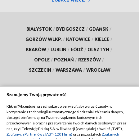
ZOBACZ WIĘCEJ
BIAŁYSTOK
/
BYDGOSZCZ
/
GDAŃSK
/
GORZÓW WLKP.
/
KATOWICE
/
KIELCE
/
KRAKÓW
/
LUBLIN
/
ŁÓDŹ
/
OLSZTYN
/
OPOLE
/
POZNAŃ
/
RZESZÓW
/
SZCZECIN
/
WARSZAWA
/
WROCŁAW
Szanujemy Twoją prywatność
Dołącz do nas:
Kliknij "Akceptuję i przechodzę do serwisu", aby wyrazić zgody na
korzystanie z technologii automatycznego śledzenia i zbierania danych,
TVP
dostęp do informacji na Twoim urządzeniu końcowym i ich
Abonament TVP
przechowywanie oraz na przetwarzanie Twoich danych osobowych przez
Regulamin TVP
nas, czyli Telewizję Polską S.A. w likwidacji (zwaną dalej również „TVP”),
Emisja w TVP
Polityka prywatności
Zaufanych Partnerów z IAB* (1201 firm)
oraz pozostałych
Zaufanych