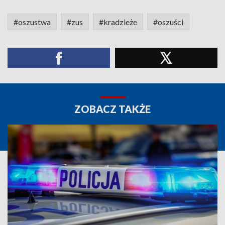
#oszustwa
#zus
#kradzieże
#oszuści
ZOBACZ TAKŻE