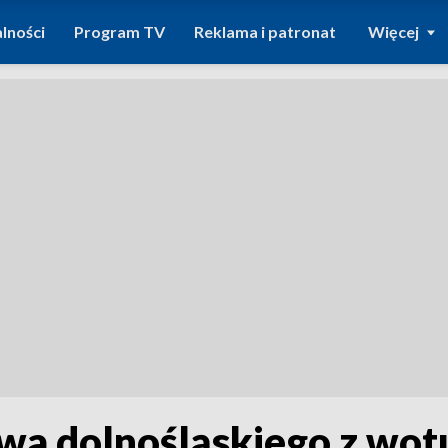
lności
Program TV
Reklama i patronat
Więcej
a dolnośląskiego z wotu