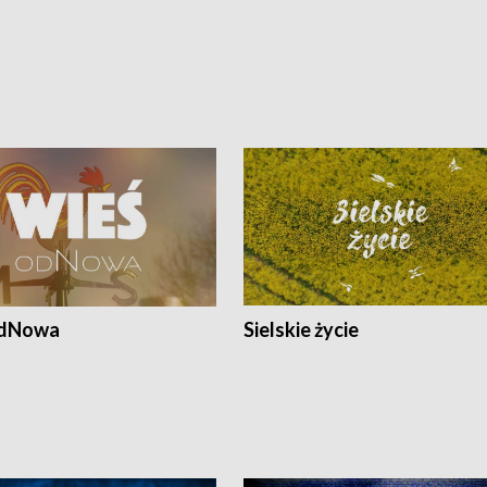
odNowa
Sielskie życie