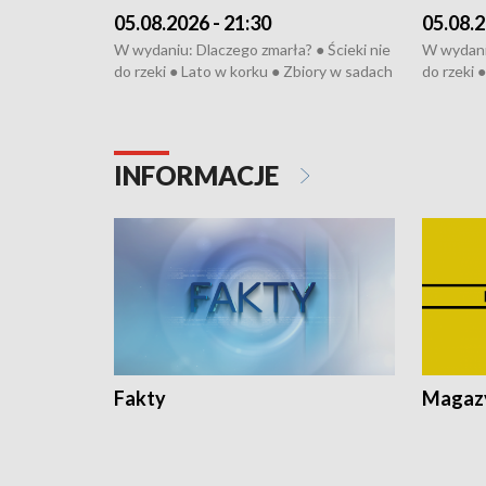
05.08.2026 - 21:30
05.08.2
W wydaniu: Dlaczego zmarła? ● Ścieki nie
W wydaniu
do rzeki ● Lato w korku ● Zbiory w sadach
do rzeki 
● Senior za kółkiem ● Złoto dla...
● Senior z
cierpiwych ● Mrożonki dla zwierząt
cierpiwyc
INFORMACJE
Fakty
Magazy