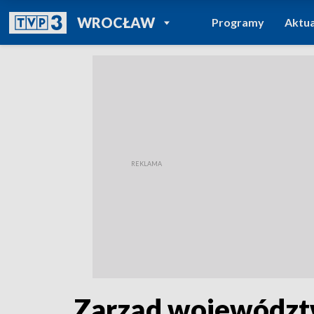
POWRÓT DO
WROCŁAW
Programy
Aktua
TVP REGIONY
Zarząd województw