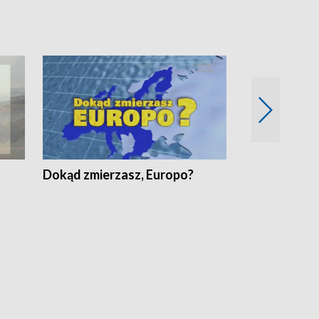
Dokąd zmierzasz, Europo?
Fakty Komen