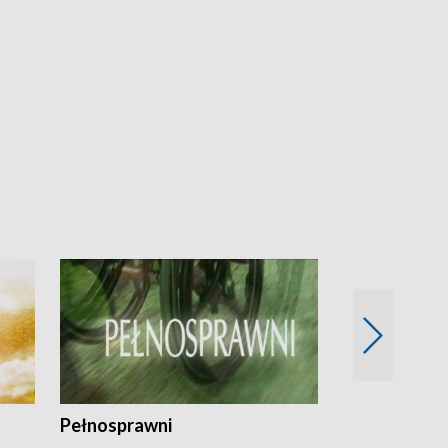
Pełnosprawni
Bezpieczny 