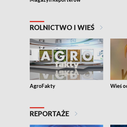
ROLNICTWO I WIEŚ
AgroFakty
Wieś 
REPORTAŻE