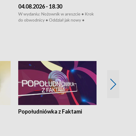
04.08.2026 - 18.30
03.08.2026 - 
W wydaniu: Nożownik w areszcie ● Krok
W wydaniu: Zarz
do obwodnicy ● Oddział jak nowy ●
Wjechał na cho
Rodzic też pacjent ● Rynek ma być
● Węzły do remo
elony
zielony ● Inkubtor w ognisku ● Trzeba
Syreny nie dla w
ratować lekarza
teatrze ● Koncer
„Cud” w Legnicy
Popołudniówka z Faktami
Z Unią na Ty