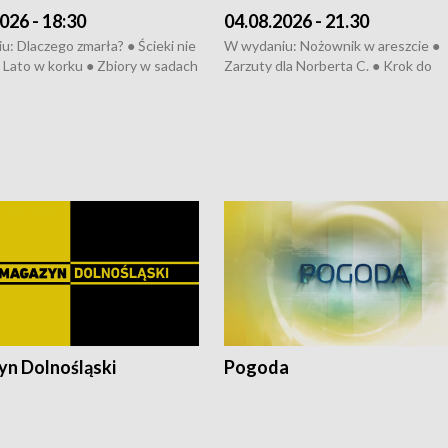
026 - 18:30
04.08.2026 - 21.30
: Dlaczego zmarła? ● Ścieki nie
W wydaniu: Nożownik w areszcie ●
● Lato w korku ● Zbiory w sadach
Zarzuty dla Norberta C. ● Krok do
a kółkiem ● Złoto dla...
obwodnicy ● Miliony na ochronę ●
h ● Mrożonki dla zwierząt
Oddział jak nowy ● Rynek ma być zi
● Inkubator w ognisku ● Rodzic też
pacjent ● Trzeba ratować lekarza
n Dolnośląski
Pogoda