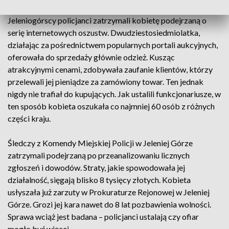
Jeleniogórscy policjanci zatrzymali kobietę podejrzaną o
serię internetowych oszustw. Dwudziestosiedmiolatka,
działając za pośrednictwem popularnych portali aukcyjnych,
oferowała do sprzedaży głównie odzież. Kusząc
atrakcyjnymi cenami, zdobywała zaufanie klientów, którzy
przelewali jej pieniądze za zamówiony towar. Ten jednak
nigdy nie trafiał do kupujących. Jak ustalili funkcjonariusze, w
ten sposób kobieta oszukała co najmniej 60 osób z różnych
części kraju.
Śledczy z Komendy Miejskiej Policji w Jeleniej Górze
zatrzymali podejrzaną po przeanalizowaniu licznych
zgłoszeń i dowodów. Straty, jakie spowodowała jej
działalność, sięgają blisko 8 tysięcy złotych. Kobieta
usłyszała już zarzuty w Prokuraturze Rejonowej w Jeleniej
Górze. Grozi jej kara nawet do 8 lat pozbawienia wolności.
Sprawa wciąż jest badana – policjanci ustalają czy ofiar
mogło być więcej.