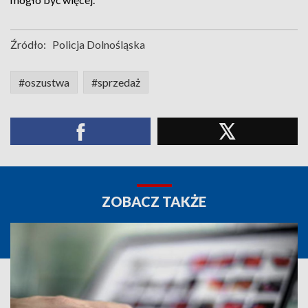
Źródło:
Policja Dolnośląska
#oszustwa
#sprzedaż
ZOBACZ TAKŻE