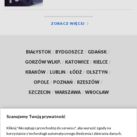
ZOBACZ WIĘCEJ
BIAŁYSTOK
/
BYDGOSZCZ
/
GDAŃSK
/
GORZÓW WLKP.
/
KATOWICE
/
KIELCE
/
KRAKÓW
/
LUBLIN
/
ŁÓDŹ
/
OLSZTYN
/
OPOLE
/
POZNAŃ
/
RZESZÓW
/
SZCZECIN
/
WARSZAWA
/
WROCŁAW
Szanujemy Twoją prywatność
Dołącz do nas:
Kliknij "Akceptuję i przechodzę do serwisu", aby wyrazić zgody na
korzystanie z technologii automatycznego śledzenia i zbierania danych,
TVP