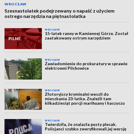
WROCŁAW
Szesnastolatek podejrzewany o napaść z użyciem
ostrego narzędzia na piętnastolatka
WROCŁAW
15-latek ranny w Kamiennej Górze. Został
zaatakowany ostrym narzędziem
WROCŁAW
Zawiadomienie do prokuratury w sprawie
elektrowni Pilchowice
WROCŁAW
Złotoryjscy kryminalni weszli do
mieszkania 23-latka. Znaleźli tam
kilkadziesiąt porcji marihuany i haszyszu
WROCŁAW
Twierdziła, że znalazła pusty plecak.
Policjanci szybko zweryfikowali jej wersję