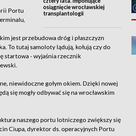
cztery lata. Imponujące
osiągnięcie wrocławskiej
rii Portu
transplantologii
erminalu,
im jest przebudowa dróg i płaszczyzn
a. To tutaj samoloty lądują, kołują czy do
gę startowa - wyjaśnia rzecznik
ewski.
mne, niewidoczne gołym okiem. Dzięki nowej
będą się mogły odbywać się na wrocławskim
ktura naszego portu lotniczego zwiększy się
in Ciupa, dyrektor ds. operacyjnych Portu