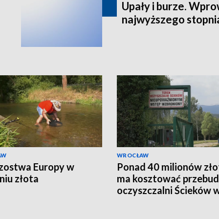
Upały i burze. Wpr
najwyższego stopni
AW
WROCŁAW
zostwa Europy w
Ponad 40 milionów zło
niu złota
ma kosztować przebu
oczyszczalni Ścieków 
Marczycach