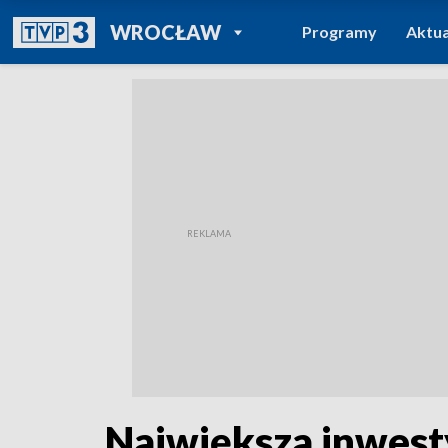
POWRÓT DO
WROCŁAW
Programy
Aktua
TVP REGIONY
Największa inwesty