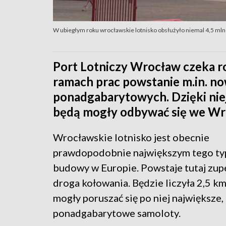
W ubiegłym roku wrocławskie lotnisko obsłużyło niemal 4,5 mln
Port Lotniczy Wrocław czeka r
ramach prac powstanie m.in. n
ponadgabarytowych. Dzięki niej 
będą mogły odbywać się we Wro
Wrocławskie lotnisko jest obecnie
prawdopodobnie największym tego ty
budowy w Europie. Powstaje tutaj zup
droga kołowania. Będzie liczyła 2,5 km
mogły poruszać się po niej największe,
ponadgabarytowe samoloty.