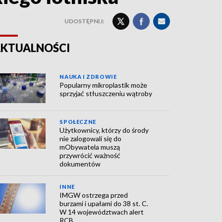
UDOSTĘPNIJ:
KTUALNOŚCI
NAUKA I ZDROWIE
Popularny mikroplastik może
sprzyjać stłuszczeniu wątroby
SPOŁECZNE
Użytkownicy, którzy do środy
nie zalogowali się do
mObywatela muszą
przywrócić ważność
dokumentów
INNE
IMGW ostrzega przed
burzami i upałami do 38 st. C.
W 14 województwach alert
RCB