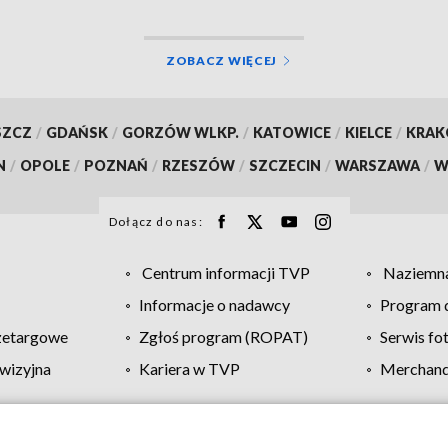
ZOBACZ WIĘCEJ
SZCZ
/
GDAŃSK
/
GORZÓW WLKP.
/
KATOWICE
/
KIELCE
/
KRA
N
/
OPOLE
/
POZNAŃ
/
RZESZÓW
/
SZCZECIN
/
WARSZAWA
/
W
Dołącz do nas:
Centrum informacji TVP
Naziemna
Informacje o nadawcy
Program d
zetargowe
Zgłoś program (ROPAT)
Serwis fo
wizyjna
Kariera w TVP
Merchandi