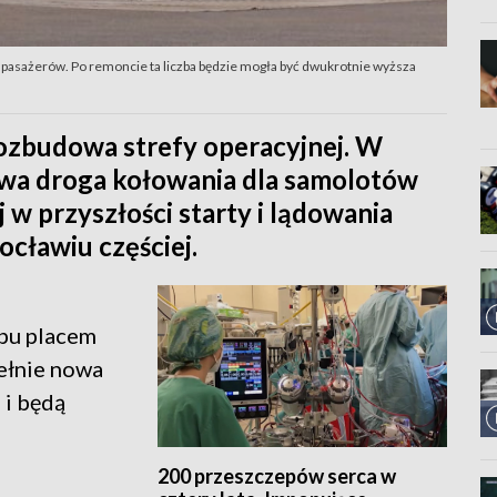
 pasażerów. Po remoncie ta liczba będzie mogła być dwukrotnie wyższa
ozbudowa strefy operacyjnej. W
owa droga kołowania dla samolotów
w przyszłości starty i lądowania
cławiu częściej.
pu placem
ełnie nowa
 i będą
200 przeszczepów serca w