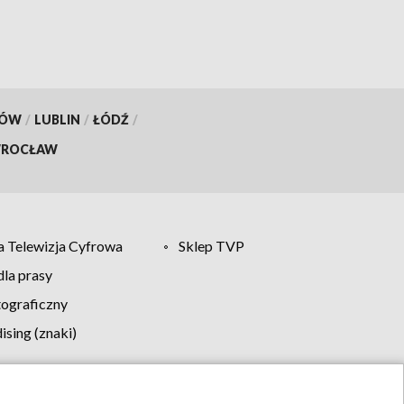
KÓW
/
LUBLIN
/
ŁÓDŹ
/
ROCŁAW
 Telewizja Cyfrowa
Sklep TVP
la prasy
tograficzny
sing (znaki)