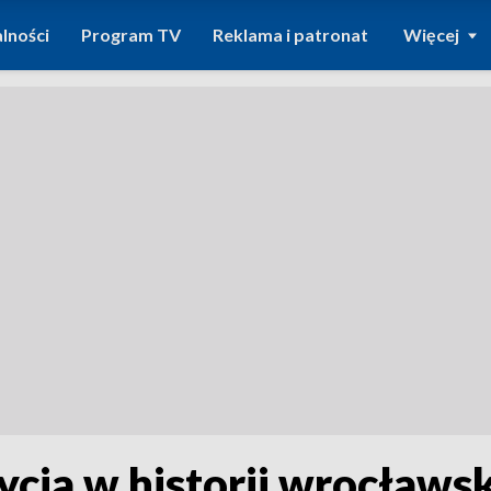
lności
Program TV
Reklama i patronat
Więcej
cja w historii wrocławsk