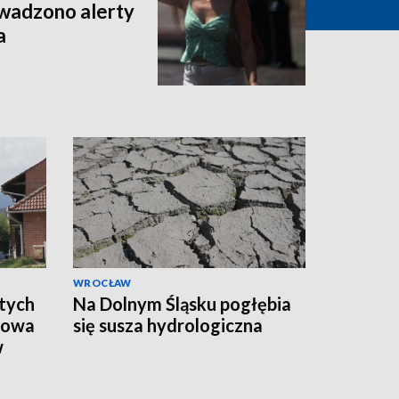
owadzono alerty
a
WROCŁAW
tych
Na Dolnym Śląsku pogłębia
dowa
się susza hydrologiczna
w