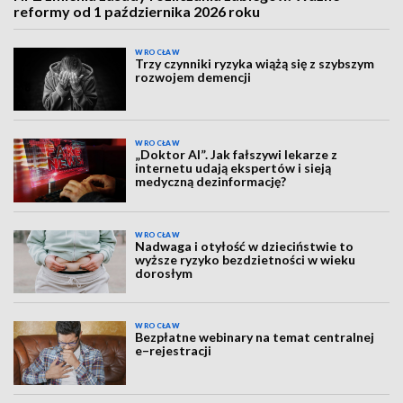
reformy od 1 października 2026 roku
WROCŁAW
Trzy czynniki ryzyka wiążą się z szybszym
rozwojem demencji
WROCŁAW
„Doktor AI”. Jak fałszywi lekarze z
internetu udają ekspertów i sieją
medyczną dezinformację?
WROCŁAW
Nadwaga i otyłość w dzieciństwie to
wyższe ryzyko bezdzietności w wieku
dorosłym
WROCŁAW
Bezpłatne webinary na temat centralnej
e–rejestracji