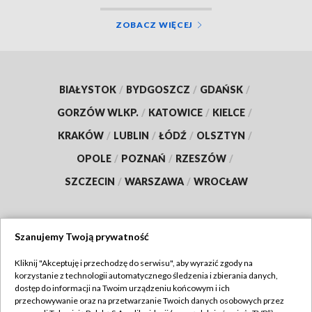
ZOBACZ WIĘCEJ
BIAŁYSTOK
/
BYDGOSZCZ
/
GDAŃSK
/
GORZÓW WLKP.
/
KATOWICE
/
KIELCE
/
KRAKÓW
/
LUBLIN
/
ŁÓDŹ
/
OLSZTYN
/
OPOLE
/
POZNAŃ
/
RZESZÓW
/
SZCZECIN
/
WARSZAWA
/
WROCŁAW
Szanujemy Twoją prywatność
Dołącz do nas:
Kliknij "Akceptuję i przechodzę do serwisu", aby wyrazić zgody na
korzystanie z technologii automatycznego śledzenia i zbierania danych,
TVP
dostęp do informacji na Twoim urządzeniu końcowym i ich
Abonament TVP
przechowywanie oraz na przetwarzanie Twoich danych osobowych przez
Regulamin TVP