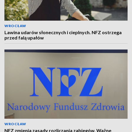
WROCŁAW
Lawina udarów słonecznych i cieplnych. NFZ ostrzega
przed falą upałów
WROCŁAW
NFZ zmienia zasady rozliczania zabiegów. Ważne