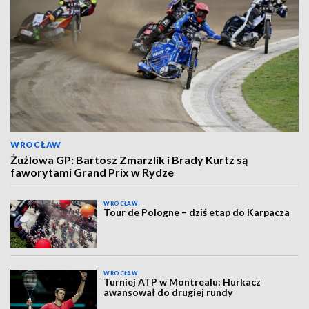
WROCŁAW
Żużlowa GP: Bartosz Zmarzlik i Brady Kurtz są
faworytami Grand Prix w Rydze
WROCŁAW
Tour de Pologne – dziś etap do Karpacza
WROCŁAW
Turniej ATP w Montrealu: Hurkacz
awansował do drugiej rundy