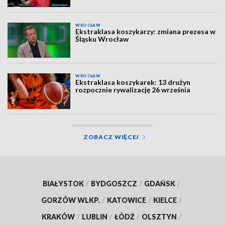
WROCŁAW
Ekstraklasa koszykarzy: zmiana prezesa w
Śląsku Wrocław
WROCŁAW
Ekstraklasa koszykarek: 13 drużyn
rozpocznie rywalizację 26 września
ZOBACZ WIĘCEJ
BIAŁYSTOK
/
BYDGOSZCZ
/
GDAŃSK
/
GORZÓW WLKP.
/
KATOWICE
/
KIELCE
/
KRAKÓW
/
LUBLIN
/
ŁÓDŹ
/
OLSZTYN
/