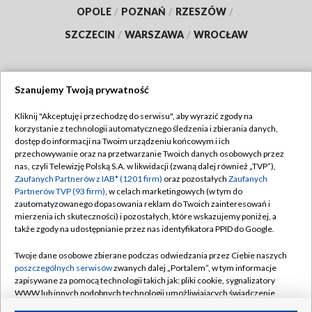
OPOLE
/
POZNAŃ
/
RZESZÓW
/
SZCZECIN
/
WARSZAWA
/
WROCŁAW
Szanujemy Twoją prywatność
Dołącz do nas:
Kliknij "Akceptuję i przechodzę do serwisu", aby wyrazić zgody na
korzystanie z technologii automatycznego śledzenia i zbierania danych,
TVP
dostęp do informacji na Twoim urządzeniu końcowym i ich
Abonament TVP
przechowywanie oraz na przetwarzanie Twoich danych osobowych przez
Regulamin TVP
nas, czyli Telewizję Polską S.A. w likwidacji (zwaną dalej również „TVP”),
Emisja w TVP
Polityka prywatności
Zaufanych Partnerów z IAB* (1201 firm)
oraz pozostałych
Zaufanych
Partnerów TVP (93 firm)
, w celach marketingowych (w tym do
Centrum informacji TVP
Moje zgody
zautomatyzowanego dopasowania reklam do Twoich zainteresowań i
mierzenia ich skuteczności) i pozostałych, które wskazujemy poniżej, a
Naziemna Telewizja Cyfrowa
Pomoc
także zgody na udostępnianie przez nas identyfikatora PPID do Google.
Sklep TVP
Biuro reklamy
Twoje dane osobowe zbierane podczas odwiedzania przez Ciebie naszych
Rada Programowa
Kontakt
poszczególnych serwisów
zwanych dalej „Portalem”, w tym informacje
zapisywane za pomocą technologii takich jak: pliki cookie, sygnalizatory
System NOS
WWW lub innych podobnych technologii umożliwiających świadczenie
dopasowanych i bezpiecznych usług, personalizację treści oraz reklam,
Informacje o nadawcy