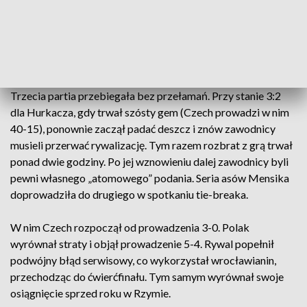
niespełna 15-minutowej przerwie. Przy stanie 3:3 doszło do
pierwszego przełamania, dokonał tego Mensik. To był
przełomowy moment seta, utalentowany Czech ostatecznie
zwyciężył 6:4.
Trzecia partia przebiegała bez przełamań. Przy stanie 3:2
dla Hurkacza, gdy trwał szósty gem (Czech prowadzi w nim
40-15), ponownie zaczął padać deszcz i znów zawodnicy
musieli przerwać rywalizację. Tym razem rozbrat z grą trwał
ponad dwie godziny. Po jej wznowieniu dalej zawodnicy byli
pewni własnego „atomowego” podania. Seria asów Mensika
doprowadziła do drugiego w spotkaniu tie-breaka.
W nim Czech rozpoczął od prowadzenia 3-0. Polak
wyrównał straty i objął prowadzenie 5-4. Rywal popełnił
podwójny błąd serwisowy, co wykorzystał wrocławianin,
przechodząc do ćwierćfinału. Tym samym wyrównał swoje
osiągnięcie sprzed roku w Rzymie.