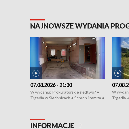
NAJNOWSZE WYDANIA PR
07.08.2026 - 21:30
07.08.2
W wydaniu: Prokuratorskie śledtwo? ●
W wydani
Trgedia w Siechnicach ● Schron i remiza ●
Trgedia w
Mateusz Morawiecki we Wrocławiu ● 81.
Mateusz 
edycja Międzynarodowego Festiwalu
edycja M
Chopinowskiego ● Na pomoc Hiszpanom
Chopinow
● Odbudowa po powodzi ● Filmowy
● Odbudo
INFORMACJE
Lubomierz
Lubomier