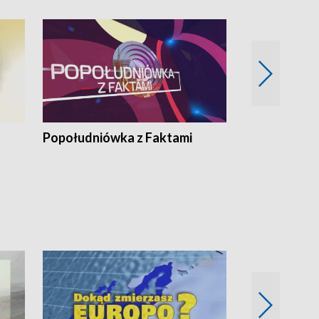
Popołudniówka z Faktami
Z Unią na Ty