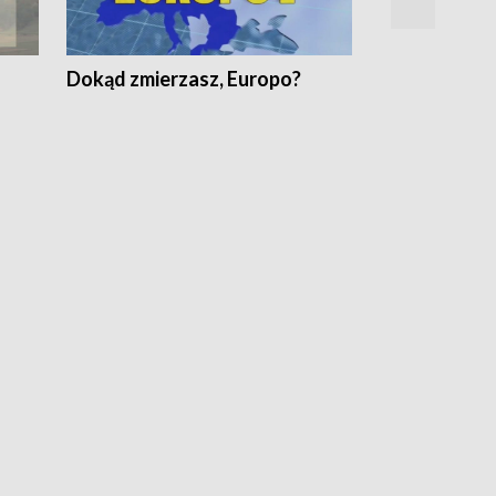
Dokąd zmierzasz, Europo?
Fakty Komen