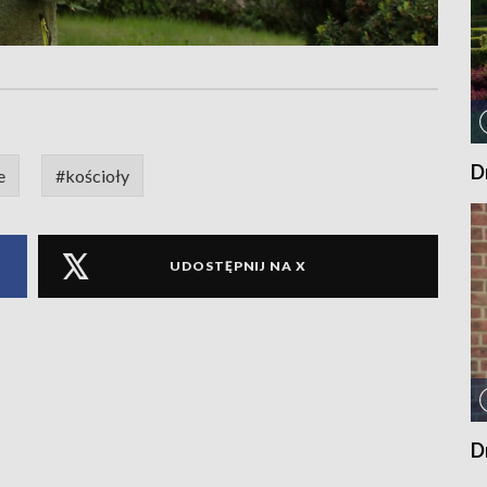
D
e
#kościoły
UDOSTĘPNIJ NA X
D