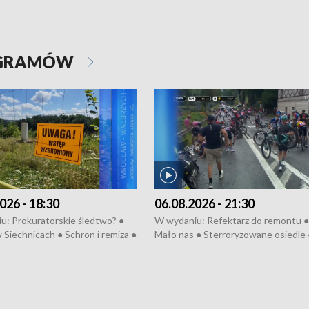
OGRAMÓW
026 - 18:30
06.08.2026 - 21:30
u: Prokuratorskie śledtwo? ●
W wydaniu: Refektarz do remontu ●
 Siechnicach ● Schron i remiza ●
Mało nas ● Sterroryzowane osiedle 
Morawiecki we Wrocławiu ● 81.
Fatalny remont ● Kosztowna ptasia
iędzynarodowego Festiwalu
● Nowa Ruska ● Pociągiem na lotnis
skiego ● Na pomoc Hiszpanom
Koniec upałów ● Kraksa na Tour de
wa po powodzi ● Filmowy
Pologne
z