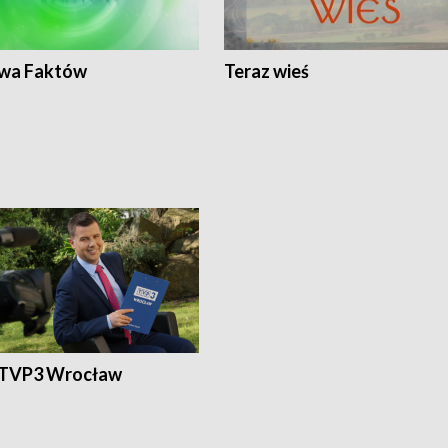
wa Faktów
Teraz wieś
 TVP3 Wrocław