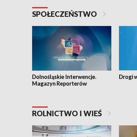
SPOŁECZEŃSTWO
Dolnośląskie Interwencje.
Drogi 
Magazyn Reporterów
ROLNICTWO I WIEŚ