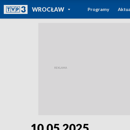
POWRÓT DO
WROCŁAW
Programy
Aktua
TVP REGIONY
10.05.2025