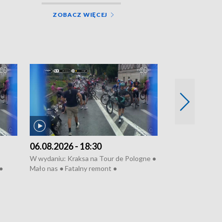
ZOBACZ WIĘCEJ
06.08.2026 - 18:30
05.08.2026 - 
W wydaniu: Kraksa na Tour de Pologne ●
W wydaniu: Dlacz
●
Mało nas ● Fatalny remont ●
do rzeki ● Lato 
 grypa
Sterroryzowane osiedle ● Kosztowna
● Senior za kółki
ko ●
ptasia grypa ● Pociągiem na lotnisko ●
cierpiwych ● Mro
Nowa Ruska ● Refektarz do remontu ●
Koniec upałów