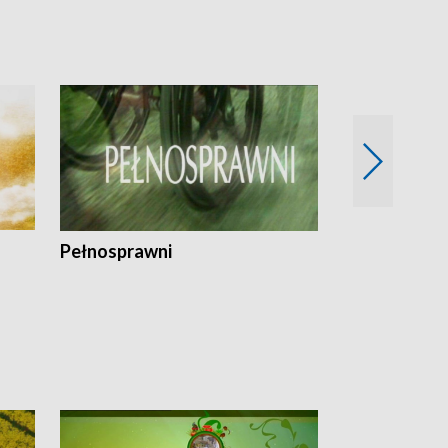
Pełnosprawni
Bezpieczny 