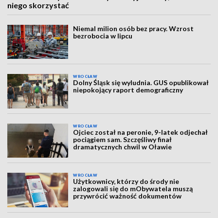
niego skorzystać
Niemal milion osób bez pracy. Wzrost
bezrobocia w lipcu
WROCŁAW
Dolny Śląsk się wyludnia. GUS opublikował
niepokojący raport demograficzny
WROCŁAW
Ojciec został na peronie, 9-latek odjechał
pociągiem sam. Szczęśliwy finał
dramatycznych chwil w Oławie
WROCŁAW
Użytkownicy, którzy do środy nie
zalogowali się do mObywatela muszą
przywrócić ważność dokumentów