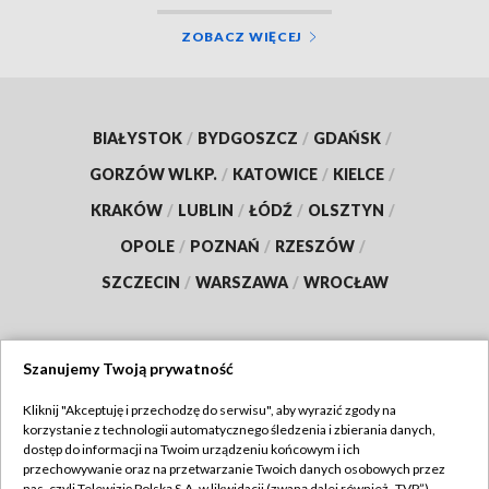
ZOBACZ WIĘCEJ
BIAŁYSTOK
/
BYDGOSZCZ
/
GDAŃSK
/
GORZÓW WLKP.
/
KATOWICE
/
KIELCE
/
KRAKÓW
/
LUBLIN
/
ŁÓDŹ
/
OLSZTYN
/
OPOLE
/
POZNAŃ
/
RZESZÓW
/
SZCZECIN
/
WARSZAWA
/
WROCŁAW
Szanujemy Twoją prywatność
Dołącz do nas:
Kliknij "Akceptuję i przechodzę do serwisu", aby wyrazić zgody na
korzystanie z technologii automatycznego śledzenia i zbierania danych,
TVP
dostęp do informacji na Twoim urządzeniu końcowym i ich
Abonament TVP
przechowywanie oraz na przetwarzanie Twoich danych osobowych przez
Regulamin TVP
nas, czyli Telewizję Polską S.A. w likwidacji (zwaną dalej również „TVP”),