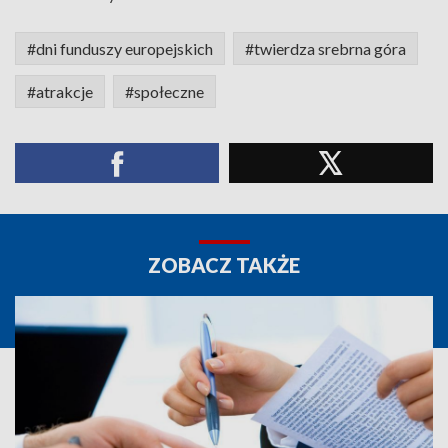
#dni funduszy europejskich
#twierdza srebrna góra
#atrakcje
#społeczne
ZOBACZ TAKŻE