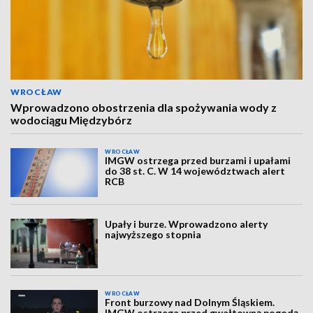
WROCŁAW
Wprowadzono obostrzenia dla spożywania wody z
wodociągu Międzybórz
WROCŁAW
IMGW ostrzega przed burzami i upałami
do 38 st. C. W 14 województwach alert
RCB
Upały i burze. Wprowadzono alerty
najwyższego stopnia
WROCŁAW
Front burzowy nad Dolnym Śląskiem.
IMGW ostrzega przed gwałtowną pogodą