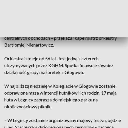
tzw. hutnicza pobudka. Prezesom i dyrektorom przygrywała
orkiestra zakładowa Huty „Głogów”.
– Tradycja pobudki hutniczej jest z nami od początku. Co
roku gramy, witamy zarząd, następnie uczestniczymy w
centralnych obchodach – przekazał kapelmistrz orkiestry
Bartłomiej Nienartowicz.
Orkiestra istnieje od 56 lat. Jest jedną z czterech
utrzymywanych przez KGHM. Spółka finansuje również
działalność grupy mażoretek z Głogowa.
W najbliższą niedzielę w Kolegiacie w Głogowie zostanie
odprawiona msza w intencji hutników i ich rodzin. 17 maja
huta w Legnicy zaprasza do miejskiego parku na
okolicznościowy piknik.
– W Legnicy zostanie zorganizowany majowy festyn, będzie
Cleo, Stachursky, dużo regionalnych zespołów – zachęca