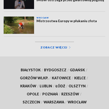
WROCŁAW
Mistrzostwa Europy w płukaniu złota
ZOBACZ WIĘCEJ
BIAŁYSTOK
/
BYDGOSZCZ
/
GDAŃSK
/
GORZÓW WLKP.
/
KATOWICE
/
KIELCE
/
KRAKÓW
/
LUBLIN
/
ŁÓDŹ
/
OLSZTYN
/
OPOLE
/
POZNAŃ
/
RZESZÓW
/
SZCZECIN
/
WARSZAWA
/
WROCŁAW