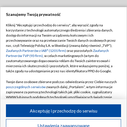
Szanujemy Twoją prywatność
Dołącz do nas:
Kliknij "Akceptuję i przechodzę do serwisu", aby wyrazić zgody na
korzystanie z technologii automatycznego śledzenia i zbierania danych,
TVP
dostęp do informacji na Twoim urządzeniu końcowym i ich
Abonament TVP
przechowywanie oraz na przetwarzanie Twoich danych osobowych przez
Regulamin TVP
nas, czyli Telewizję Polską S.A. w likwidacji (zwaną dalej również „TVP”),
Emisja w TVP
Polityka prywatności
Zaufanych Partnerów z IAB* (1201 firm)
oraz pozostałych
Zaufanych
Partnerów TVP (93 firm)
, w celach marketingowych (w tym do
Centrum informacji TVP
Moje zgody
zautomatyzowanego dopasowania reklam do Twoich zainteresowań i
mierzenia ich skuteczności) i pozostałych, które wskazujemy poniżej, a
Naziemna Telewizja Cyfrowa
Pomoc
także zgody na udostępnianie przez nas identyfikatora PPID do Google.
Sklep TVP
Biuro reklamy
Twoje dane osobowe zbierane podczas odwiedzania przez Ciebie naszych
Rada Programowa
Kontakt
poszczególnych serwisów
zwanych dalej „Portalem”, w tym informacje
zapisywane za pomocą technologii takich jak: pliki cookie, sygnalizatory
System NOS
WWW lub innych podobnych technologii umożliwiających świadczenie
dopasowanych i bezpiecznych usług, personalizację treści oraz reklam,
Informacje o nadawcy
Kanały
udostępnianie funkcji mediów społecznościowych oraz analizowanie
Akceptuję i przechodzę do serwisu
ruchu w Internecie.
Program dla prasy
©2026 Telewizja Polska S.A. w likwidacji
Biuro Reklamy
Twoje dane osobowe zbierane podczas odwiedzania przez Ciebie
Ustawienia zaawansowane