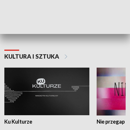
Dlaczego krowa...
Energia Przysz
KULTURA I SZTUKA
Ku Kulturze
Nie przegap