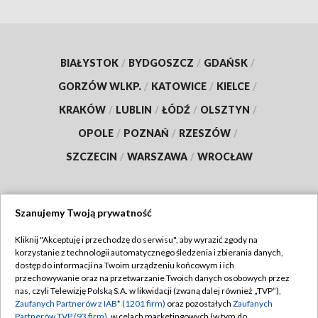
BIAŁYSTOK
/
BYDGOSZCZ
/
GDAŃSK
/
GORZÓW WLKP.
/
KATOWICE
/
KIELCE
/
KRAKÓW
/
LUBLIN
/
ŁÓDŹ
/
OLSZTYN
/
OPOLE
/
POZNAŃ
/
RZESZÓW
/
SZCZECIN
/
WARSZAWA
/
WROCŁAW
Szanujemy Twoją prywatność
Dołącz do nas:
Kliknij "Akceptuję i przechodzę do serwisu", aby wyrazić zgody na
korzystanie z technologii automatycznego śledzenia i zbierania danych,
TVP
dostęp do informacji na Twoim urządzeniu końcowym i ich
Abonament TVP
przechowywanie oraz na przetwarzanie Twoich danych osobowych przez
Regulamin TVP
nas, czyli Telewizję Polską S.A. w likwidacji (zwaną dalej również „TVP”),
Emisja w TVP
Polityka prywatności
Zaufanych Partnerów z IAB* (1201 firm)
oraz pozostałych
Zaufanych
Partnerów TVP (93 firm)
, w celach marketingowych (w tym do