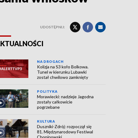
UDOSTĘPNIJ:
KTUALNOŚCI
NA DROGACH
Kolizja na S3 koło Bolkowa.
Tunel w kierunku Lubawki
został chwilowo zamknięty
POLITYKA
Morawiecki: nadzieje Jagodna
zostały całkowicie
pogrzebane
KULTURA
Duszniki-Zdrój: rozpoczął się
81. Międzynarodowy Festiwal
Chopinowski