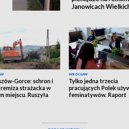
Janowicach Wielkich
AW
WROCŁAW
zów-Gorce: schron i
Tylko jedna trzecia
remiza strażacka w
pracujących Polek uży
m miejscu. Ruszyła
feminatywów. Raport
wa
Uniwersytetu SWPS