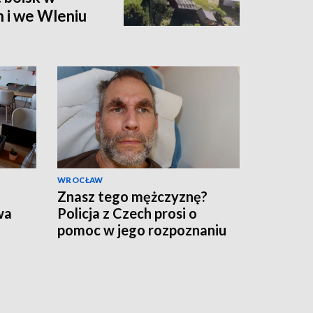
 i we Wleniu
WROCŁAW
Znasz tego mężczyznę?
wa
Policja z Czech prosi o
pomoc w jego rozpoznaniu