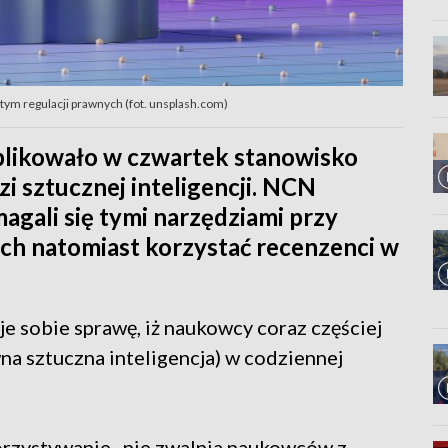
tym regulacji prawnych (fot. unsplash.com)
likowało w czwartek stanowisko
i sztucznej inteligencji. NCN
gali się tymi narzędziami przy
ich natomiast korzystać recenzenci w
e sobie sprawę, iż naukowcy coraz częściej
a sztuczna inteligencja) w codziennej
orzystywanie „nie zwalnia naukowców z