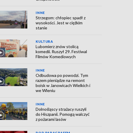
INNE
Strzegom: chłopiec spadł z
wysokości. Jest w ciężkim
stanie
KULTURA
Lubomierz znów stolicą
komedii. Ruszył 29. Festiwal
Filmów Komediowych
INNE
Odbudowa po powodzi. Tym
razem pieniądze na remont
boisk w Janowicach Wielkich i
we Wleniu
INNE
Dolnośląscy strażacy ruszyli
do Hiszpanii. Pomogą walczyć
z pożarami lasów
POD PARAGRAFEM