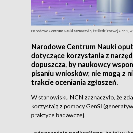
Narodowe Centrum Nauki zaznaczyło, że śledzi rozwój GenSI, w 
Narodowe Centrum Nauki opub
dotyczące korzystania z narzędz
dopuszcza, by naukowcy wspoma
pisaniu wniosków; nie mogą z n
trakcie oceniania zgłoszeń.
W stanowisku NCN zaznaczyło, że zdaj
korzystają z pomocy GenSI (generatywn
praktyce badawczej.
Jednocześnie podkreślono, że jej wyk