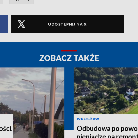
UDOSTĘPNIJ NA X
ZOBACZ TAKŻE
WROCŁAW
ości.
Odbudowa po powod
pieniądze na remont