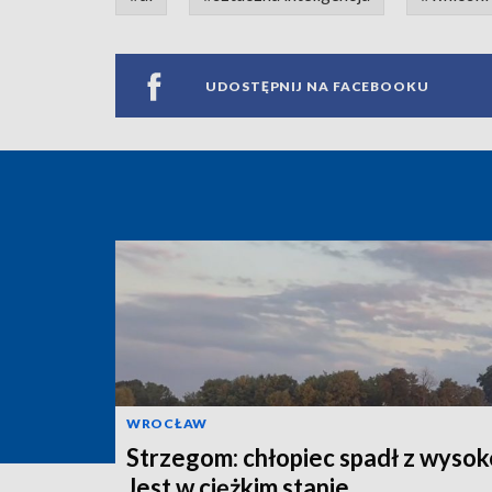
UDOSTĘPNIJ NA FACEBOOKU
WROCŁAW
Strzegom: chłopiec spadł z wysok
Jest w ciężkim stanie