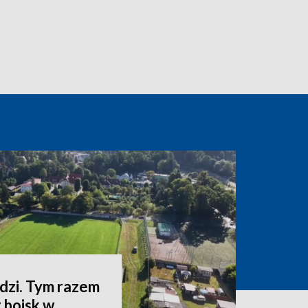
zi. Tym razem
 boisk w