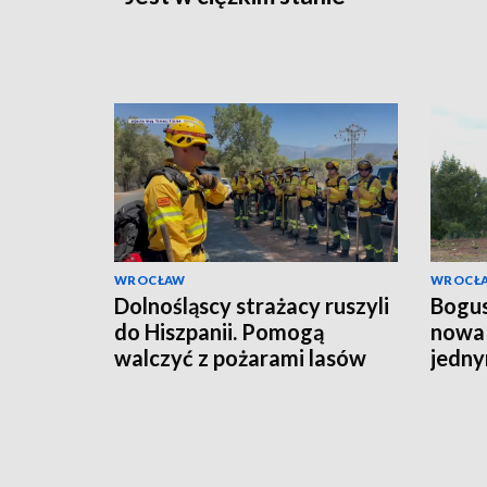
WROCŁAW
WROCŁ
Dolnośląscy strażacy ruszyli
Bogus
do Hiszpanii. Pomogą
nowa 
walczyć z pożarami lasów
jedny
budo