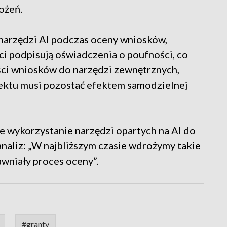
rożeń.
 narzędzi AI podczas oceny wniosków,
ci podpisują oświadczenia o poufności, co
ści wniosków do narzędzi zewnętrznych,
jektu musi pozostać efektem samodzielnej
e wykorzystanie narzędzi opartych na AI do
aliz: „W najbliższym czasie wdrożymy takie
awniały proces oceny”.
#granty