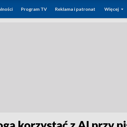
lności
Program TV
Reklama i patronat
Więcej
ą korzystać z AI przy p