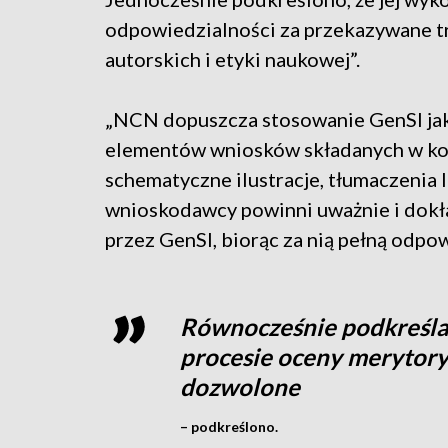
odpowiedzialności za przekazywane tr
autorskich i etyki naukowej”.
„NCN dopuszcza stosowanie GenSI ja
elementów wniosków składanych w kon
schematyczne ilustracje, tłumaczenia l
wnioskodawcy powinni uważnie i dokł
przez GenSI, biorąc za nią pełną odpo
Równocześnie podkreśla
procesie oceny merytoryc
dozwolone
– podkreślono.