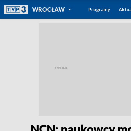
POWRÓT DO
WROCŁAW
Programy
Aktua
TVP REGIONY
NCN: naukowcy mog