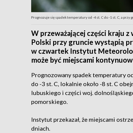
Prognozuje się spadek temperatury od -4 st. C do -1 st. C, a przy gru
W przeważającej części kraju z
Polski przy gruncie wystąpią p
w czwartek Instytut Meteorolo
może być miejscami kontynuowa
Prognozowany spadek temperatury od -4 
do -3 st. C, lokalnie około -8 st. C ob
lubuskiego i części woj. dolnośląskie
pomorskiego.
Instytut przekazał, że miejscami ostr
dniach.