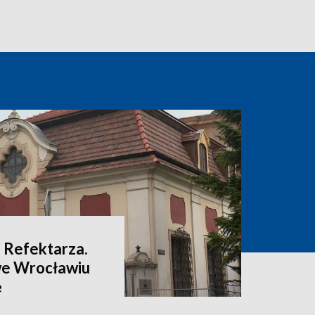
 Refektarza.
we Wrocławiu
ę