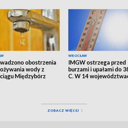
AW
WROCŁAW
wadzono obostrzenia
IMGW ostrzega przed
pożywania wody z
burzami i upałami do 38
ciągu Międzybórz
C. W 14 województwa
alert RCB
ZOBACZ WIĘCEJ