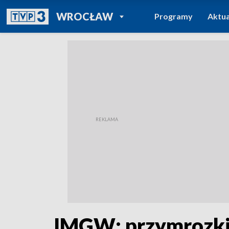
POWRÓT DO
WROCŁAW
Programy
Aktua
TVP REGIONY
IMGW: przymrozki d