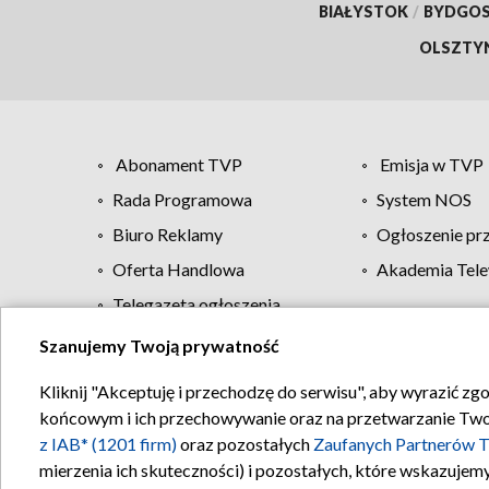
BIAŁYSTOK
/
BYDGO
OLSZTY
Abonament TVP
Emisja w TVP
Rada Programowa
System NOS
Biuro Reklamy
Ogłoszenie pr
Oferta Handlowa
Akademia Tele
Telegazeta ogłoszenia
Szanujemy Twoją prywatność
Regulamin TVP
Kliknij "Akceptuję i przechodzę do serwisu", aby wyrazić zg
końcowym i ich przechowywanie oraz na przetwarzanie Twoich
z IAB* (1201 firm)
oraz pozostałych
Zaufanych Partnerów T
mierzenia ich skuteczności) i pozostałych, które wskazujemy