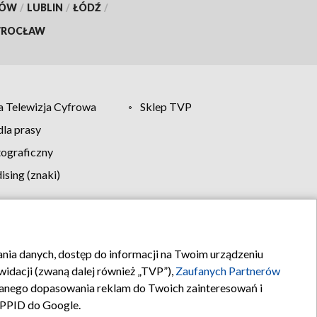
KÓW
/
LUBLIN
/
ŁÓDŹ
/
ROCŁAW
 Telewizja Cyfrowa
Sklep TVP
la prasy
tograficzny
sing (znaki)
klamy
Kontakt
rania danych, dostęp do informacji na Twoim urządzeniu
idacji (zwaną dalej również „TVP”),
Zaufanych Partnerów
anego dopasowania reklam do Twoich zainteresowań i
a PPID do Google.