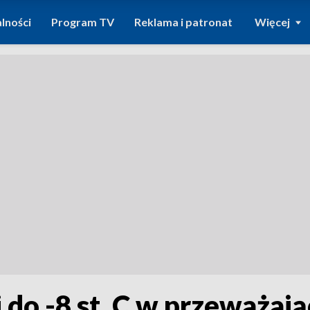
lności
Program TV
Reklama i patronat
Więcej
o -8 st. C w przeważając