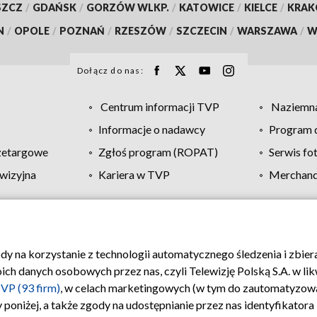
SZCZ
/
GDAŃSK
/
GORZÓW WLKP.
/
KATOWICE
/
KIELCE
/
KRA
N
/
OPOLE
/
POZNAŃ
/
RZESZÓW
/
SZCZECIN
/
WARSZAWA
/
W
Dołącz do nas:
Centrum informacji TVP
Naziemna
Informacje o nadawcy
Program d
zetargowe
Zgłoś program (ROPAT)
Serwis fo
wizyjna
Kariera w TVP
Merchandi
Polityka prywatności
Moje zgody
Pomoc
Biuro re
ody na korzystanie z technologii automatycznego śledzenia i zbie
 danych osobowych przez nas, czyli Telewizję Polską S.A. w likw
VP (93 firm)
, w celach marketingowych (w tym do zautomatyzow
 poniżej, a także zgody na udostępnianie przez nas identyfikator