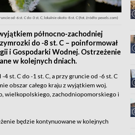
ncie od -6 st. C do -3 st. C, lokalnie około -8 st. C (fot. źródło: pexels.com)
 wyjątkiem północno-zachodniej
rzymrozki do -8 st. C – poinformował
gii i Gospodarki Wodnej. Ostrzeżenie
ne w kolejnych dniach.
st. C do -1 st. C, a przy gruncie od -6 st. C
ejmie obszar całego kraju z wyjątkiem woj.
go, wielkopolskiego, zachodniopomorskiego i
zeżenie będzie kontynuowane w kolejnych