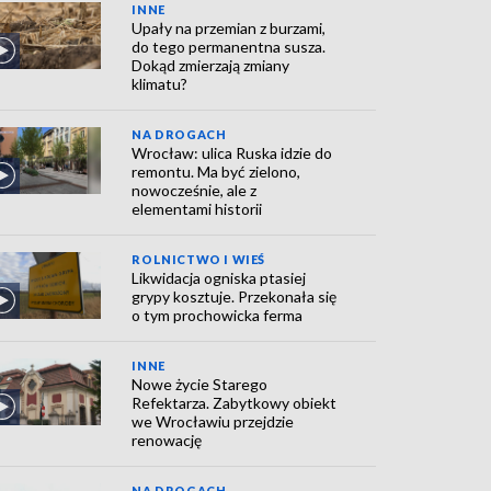
INNE
Upały na przemian z burzami,
do tego permanentna susza.
Dokąd zmierzają zmiany
klimatu?
NA DROGACH
Wrocław: ulica Ruska idzie do
remontu. Ma być zielono,
nowocześnie, ale z
elementami historii
ROLNICTWO I WIEŚ
Likwidacja ogniska ptasiej
grypy kosztuje. Przekonała się
o tym prochowicka ferma
INNE
Nowe życie Starego
Refektarza. Zabytkowy obiekt
we Wrocławiu przejdzie
renowację
NA DROGACH