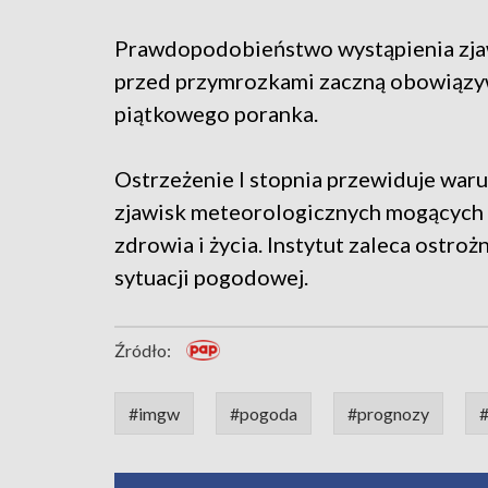
Prawdopodobieństwo wystąpienia zjaw
przed przymrozkami zaczną obowiązyw
piątkowego poranka.
Ostrzeżenie I stopnia przewiduje waru
zjawisk meteorologicznych mogących 
zdrowia i życia. Instytut zaleca ostro
sytuacji pogodowej.
Źródło:
#imgw
#pogoda
#prognozy