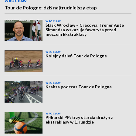
WROCŁAW
Tour de Pologne: dziś najtrudniejszy etap
WROCŁAW
Śląsk Wrocław – Cracovia. Trener Ante
Simundza wskazuje faworyta przed
meczem Ekstraklasy
WROCŁAW
Kolejny dzień Tour de Pologne
WROCŁAW
Kraksa podczas Tour de Pologne
WROCŁAW
Piłkarski PP: trzy starcia drużyn z
ekstraklasy w 1. rundzie