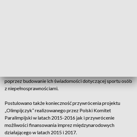
– Przydatne będą wspólne działania z Państwowym
Funduszem Rehabilitacji Osób Niepełnosprawnych.
Omówimy wspólnie każdy z projektów. Przemodelujemy
obecny system. Musimy dążyć do zwiększenia liczby
trenerów i nauczycieli wychowania fizycznego, którzy będą
współpracować z osobami z niepełnosprawnościami –
zapewnił Borys.
W dyskusji zwrócono uwagę na konieczność współpracy z
samorządami, gminnymi, powiatowymi i regionalnymi
poprzez budowanie ich świadomości dotyczącej sportu osób
z niepełnosprawnościami.
Postulowano także konieczność przywrócenia projektu
„Olimpijczyk” realizowanego przez Polski Komitet
Paralimpijski w latach 2015-2016 jak i przywrócenie
możliwości finansowania imprez międzynarodowych
działającego w latach 2015 i 2017.