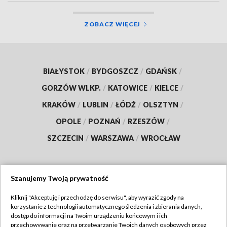
ZOBACZ WIĘCEJ
BIAŁYSTOK
/
BYDGOSZCZ
/
GDAŃSK
/
GORZÓW WLKP.
/
KATOWICE
/
KIELCE
/
KRAKÓW
/
LUBLIN
/
ŁÓDŹ
/
OLSZTYN
/
OPOLE
/
POZNAŃ
/
RZESZÓW
/
SZCZECIN
/
WARSZAWA
/
WROCŁAW
Szanujemy Twoją prywatność
Dołącz do nas:
Kliknij "Akceptuję i przechodzę do serwisu", aby wyrazić zgody na
korzystanie z technologii automatycznego śledzenia i zbierania danych,
TVP
dostęp do informacji na Twoim urządzeniu końcowym i ich
Abonament TVP
przechowywanie oraz na przetwarzanie Twoich danych osobowych przez