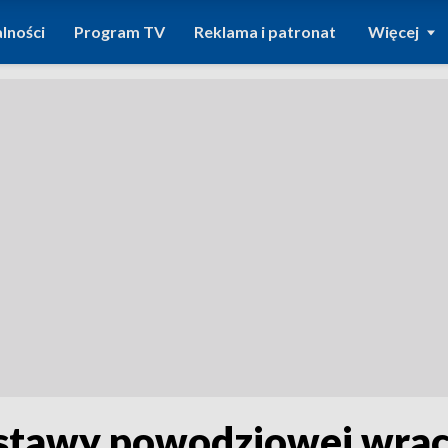
lności
Program TV
Reklama i patronat
Więcej
stawy powodziowej wraca