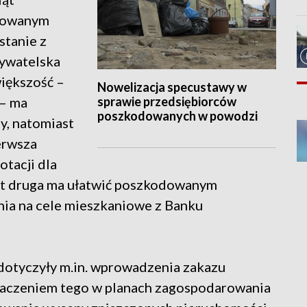
odowanym
stanie z
bywatelska
większość –
Nowelizacja specustawy w
sprawie przedsiębiorców
 – ma
poszkodowanych w powodzi
y, natomiast
erwsza
tacji dla
ast druga ma ułatwić poszkodowanym
ia na cele mieszkaniowe z Banku
 dotyczyły m.in. wprowadzenia zakazu
naczeniem tego w planach zagospodarowania