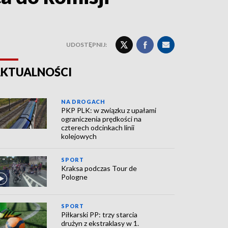
UDOSTĘPNIJ:
KTUALNOŚCI
NA DROGACH
PKP PLK: w związku z upałami
ograniczenia prędkości na
czterech odcinkach linii
kolejowych
SPORT
Kraksa podczas Tour de
Pologne
SPORT
Piłkarski PP: trzy starcia
drużyn z ekstraklasy w 1.