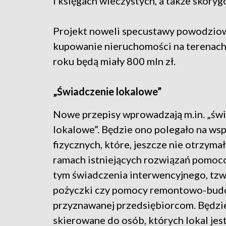
i księgach wieczystych, a także skor
Projekt noweli specustawy powodziow
kupowanie nieruchomości na terenac
roku będą miały 800 mln zł.
„Świadczenie lokalowe”
Nowe przepisy wprowadzają m.in. „św
lokalowe”. Będzie ono polegało na ws
fizycznych, które, jeszcze nie otrzym
ramach istniejących rozwiązań pomoc
tym świadczenia interwencyjnego, tzw
pożyczki czy pomocy remontowo-budo
przyznawanej przedsiębiorcom. Będzi
skierowane do osób, których lokal jes