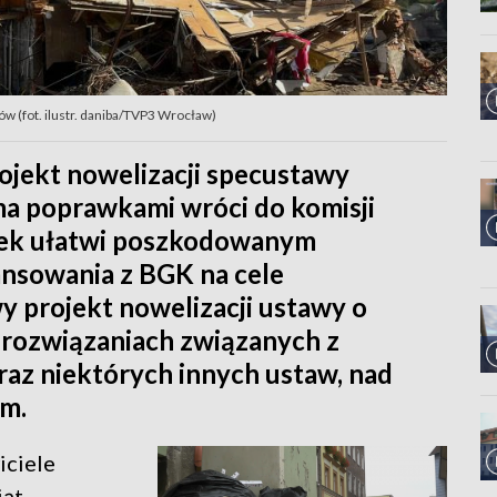
 (fot. ilustr. daniba/TVP3 Wrocław)
ojekt nowelizacji specustawy
ma poprawkami wróci do komisji
wek ułatwi poszkodowanym
nsowania z BGK na cele
 projekt nowelizacji ustawy o
 rozwiązaniach związanych z
z niektórych innych ustaw, nad
jm.
iciele
iąt