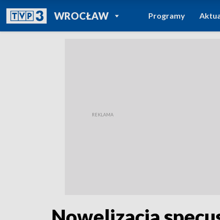
POWRÓT DO
WROCŁAW
Programy
Aktua
TVP REGIONY
Nowelizacja specu