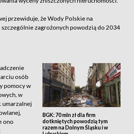
ygowania wyceny zniszczonych nieruchomości.
ej przewiduje, że Wody Polskie na
h szczególnie zagrożonych powodzią do 2034
iadczenie
parciu osób
ały pomocy w
owych, w
. umarzalnej
wlanej,
BGK: 70 mln zł dla firm
dotkniętych powodzią tym
e ono
razem na Dolnym Śląsku i w
t
Lubuskiem