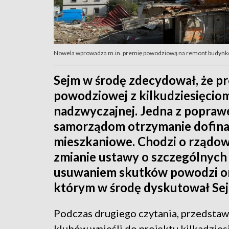
Nowela wprowadza m.in. premię powodziową na remont budynków
Sejm w środę zdecydował, że pr
powodziowej z kilkudziesięcio
nadzwyczajnej. Jedna z popra
samorządom otrzymanie dofina
mieszkaniowe. Chodzi o rządowy
zmianie ustawy o szczególnych
usuwaniem skutków powodzi ora
którym w środę dyskutował Se
Podczas drugiego czytania, przedstaw
klubów wnieśli do projektu kilkadzies