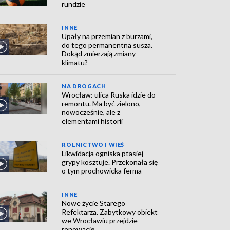
rundzie
INNE
Upały na przemian z burzami,
do tego permanentna susza.
Dokąd zmierzają zmiany
klimatu?
NA DROGACH
Wrocław: ulica Ruska idzie do
remontu. Ma być zielono,
nowocześnie, ale z
elementami historii
ROLNICTWO I WIEŚ
Likwidacja ogniska ptasiej
grypy kosztuje. Przekonała się
o tym prochowicka ferma
INNE
Nowe życie Starego
Refektarza. Zabytkowy obiekt
we Wrocławiu przejdzie
renowację