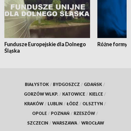
Fundusze Europejskie dla Dolnego
Różne formy t
Śląska
BIAŁYSTOK
/
BYDGOSZCZ
/
GDAŃSK
/
GORZÓW WLKP.
/
KATOWICE
/
KIELCE
/
KRAKÓW
/
LUBLIN
/
ŁÓDŹ
/
OLSZTYN
/
OPOLE
/
POZNAŃ
/
RZESZÓW
/
SZCZECIN
/
WARSZAWA
/
WROCŁAW