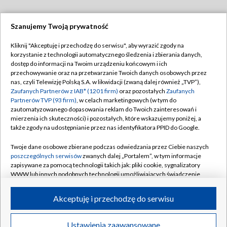
Szanujemy Twoją prywatność
Dołącz do nas:
Kliknij "Akceptuję i przechodzę do serwisu", aby wyrazić zgody na
korzystanie z technologii automatycznego śledzenia i zbierania danych,
TVP
dostęp do informacji na Twoim urządzeniu końcowym i ich
Abonament TVP
przechowywanie oraz na przetwarzanie Twoich danych osobowych przez
Regulamin TVP
nas, czyli Telewizję Polską S.A. w likwidacji (zwaną dalej również „TVP”),
Emisja w TVP
Polityka prywatności
Zaufanych Partnerów z IAB* (1201 firm)
oraz pozostałych
Zaufanych
Partnerów TVP (93 firm)
, w celach marketingowych (w tym do
Centrum informacji TVP
Moje zgody
zautomatyzowanego dopasowania reklam do Twoich zainteresowań i
mierzenia ich skuteczności) i pozostałych, które wskazujemy poniżej, a
Naziemna Telewizja Cyfrowa
Pomoc
także zgody na udostępnianie przez nas identyfikatora PPID do Google.
Sklep TVP
Biuro reklamy
Twoje dane osobowe zbierane podczas odwiedzania przez Ciebie naszych
Rada Programowa
Kontakt
poszczególnych serwisów
zwanych dalej „Portalem”, w tym informacje
zapisywane za pomocą technologii takich jak: pliki cookie, sygnalizatory
System NOS
WWW lub innych podobnych technologii umożliwiających świadczenie
dopasowanych i bezpiecznych usług, personalizację treści oraz reklam,
Informacje o nadawcy
Kanały
udostępnianie funkcji mediów społecznościowych oraz analizowanie
Akceptuję i przechodzę do serwisu
ruchu w Internecie.
Program dla prasy
©2026 Telewizja Polska S.A. w likwidacji
Biuro Reklamy
Twoje dane osobowe zbierane podczas odwiedzania przez Ciebie
Ustawienia zaawansowane