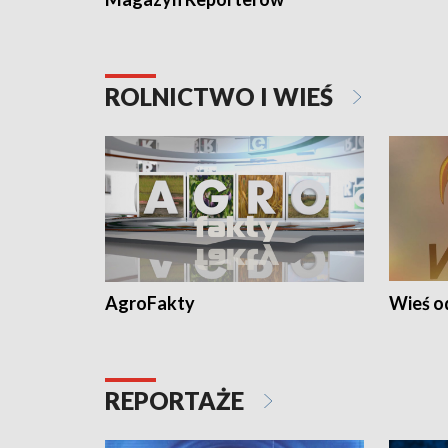
ROLNICTWO I WIEŚ
AgroFakty
Wieś 
REPORTAŻE