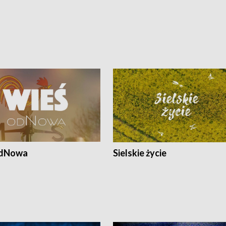
odNowa
Sielskie życie