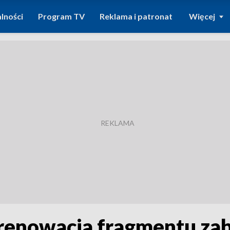
lności
Program TV
Reklama i patronat
Więcej
 renowacja fragmentu z