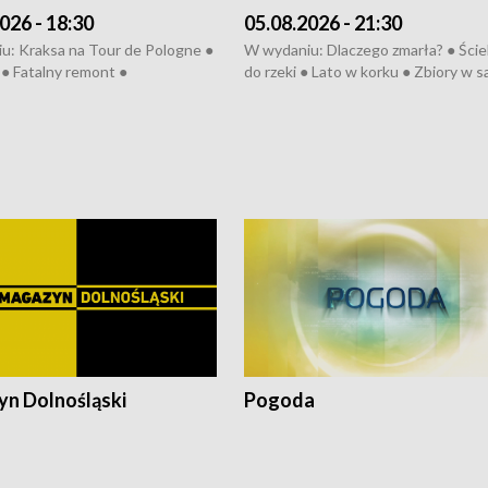
026 - 18:30
05.08.2026 - 21:30
u: Kraksa na Tour de Pologne ●
W wydaniu: Dlaczego zmarła? ● Ściek
● Fatalny remont ●
do rzeki ● Lato w korku ● Zbiory w 
zowane osiedle ● Kosztowna
● Senior za kółkiem ● Złoto dla...
ypa ● Pociągiem na lotnisko ●
cierpiwych ● Mrożonki dla zwierząt
ka ● Refektarz do remontu ●
pałów
n Dolnośląski
Pogoda