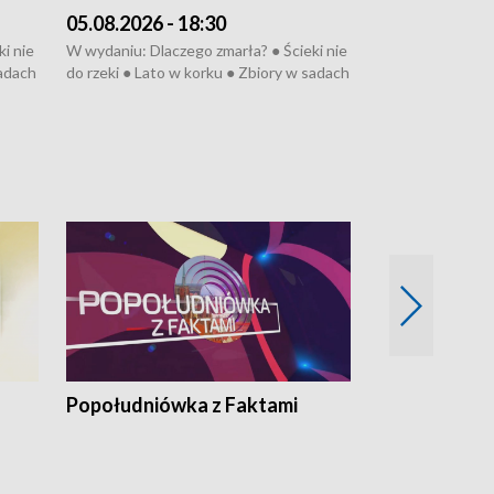
05.08.2026 - 18:30
04.08.2026 - 
i nie
W wydaniu: Dlaczego zmarła? ● Ścieki nie
W wydaniu: Nożo
sadach
do rzeki ● Lato w korku ● Zbiory w sadach
Zarzuty dla Norb
● Senior za kółkiem ● Złoto dla...
obwodnicy ● Mili
cierpiwych ● Mrożonki dla zwierząt
Oddział jak nowy
● Inkubator w og
pacjent ● Trzeba
Popołudniówka z Faktami
Z Unią na Ty