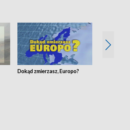
Dokąd zmierzasz, Europo?
Fakty Komen