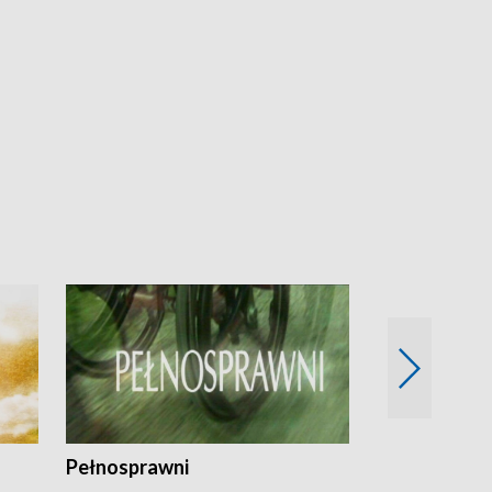
Pełnosprawni
Bezpieczny 