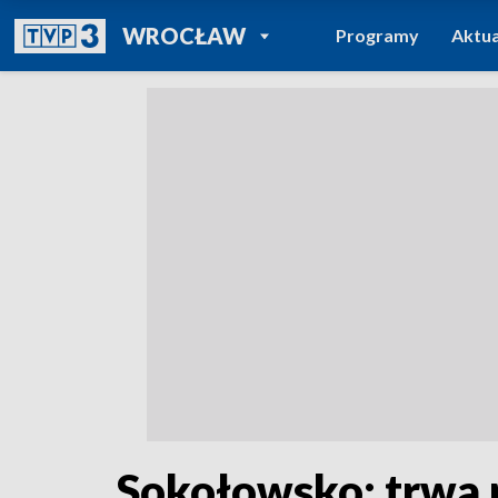
POWRÓT DO
WROCŁAW
Programy
Aktua
TVP REGIONY
Sokołowsko: trwa