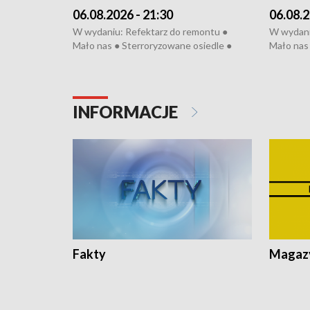
06.08.2026 - 21:30
06.08.2
W wydaniu: Refektarz do remontu ●
W wydani
Mało nas ● Sterroryzowane osiedle ●
Mało nas 
Fatalny remont ● Kosztowna ptasia grypa
Sterrory
● Nowa Ruska ● Pociągiem na lotnisko ●
ptasia gr
Koniec upałów ● Kraksa na Tour de
Nowa Rus
Pologne
Koniec u
INFORMACJE
Fakty
Magazy