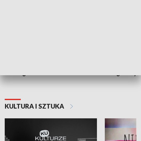
PRZYRODA I EKOLOGIA
Dlaczego krowa...
Energia Przysz
KULTURA I SZTUKA