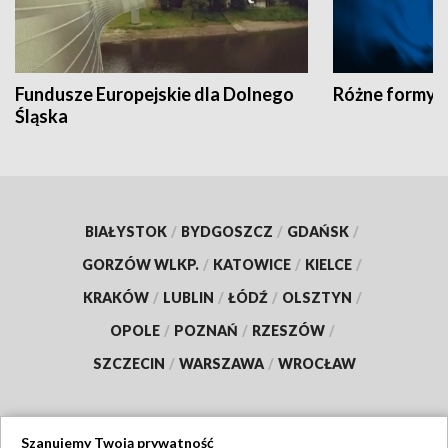
Fundusze Europejskie dla Dolnego
Różne formy t
Śląska
BIAŁYSTOK
/
BYDGOSZCZ
/
GDAŃSK
/
GORZÓW WLKP.
/
KATOWICE
/
KIELCE
/
KRAKÓW
/
LUBLIN
/
ŁÓDŹ
/
OLSZTYN
/
OPOLE
/
POZNAŃ
/
RZESZÓW
/
SZCZECIN
/
WARSZAWA
/
WROCŁAW
Szanujemy Twoją prywatność