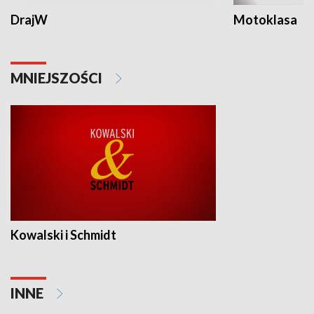
DrajW
Motoklasa
MNIEJSZOŚCI
Kowalski i Schmidt
INNE