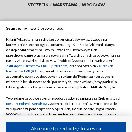
SZCZECIN
/
WARSZAWA
/
WROCŁAW
Szanujemy Twoją prywatność
Dołącz do nas:
Kliknij "Akceptuję i przechodzę do serwisu", aby wyrazić zgody na
korzystanie z technologii automatycznego śledzenia i zbierania danych,
TVP
dostęp do informacji na Twoim urządzeniu końcowym i ich
Abonament TVP
przechowywanie oraz na przetwarzanie Twoich danych osobowych przez
Regulamin TVP
nas, czyli Telewizję Polską S.A. w likwidacji (zwaną dalej również „TVP”),
Emisja w TVP
Polityka prywatności
Zaufanych Partnerów z IAB* (1201 firm)
oraz pozostałych
Zaufanych
Partnerów TVP (93 firm)
, w celach marketingowych (w tym do
Centrum informacji TVP
Moje zgody
zautomatyzowanego dopasowania reklam do Twoich zainteresowań i
mierzenia ich skuteczności) i pozostałych, które wskazujemy poniżej, a
Naziemna Telewizja Cyfrowa
Pomoc
także zgody na udostępnianie przez nas identyfikatora PPID do Google.
Sklep TVP
Biuro reklamy
Twoje dane osobowe zbierane podczas odwiedzania przez Ciebie naszych
Rada Programowa
Kontakt
poszczególnych serwisów
zwanych dalej „Portalem”, w tym informacje
zapisywane za pomocą technologii takich jak: pliki cookie, sygnalizatory
System NOS
WWW lub innych podobnych technologii umożliwiających świadczenie
dopasowanych i bezpiecznych usług, personalizację treści oraz reklam,
Informacje o nadawcy
Kanały
udostępnianie funkcji mediów społecznościowych oraz analizowanie
Akceptuję i przechodzę do serwisu
ruchu w Internecie.
Program dla prasy