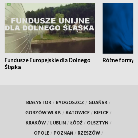
Fundusze Europejskie dla Dolnego
Różne formy t
Śląska
BIAŁYSTOK
/
BYDGOSZCZ
/
GDAŃSK
/
GORZÓW WLKP.
/
KATOWICE
/
KIELCE
/
KRAKÓW
/
LUBLIN
/
ŁÓDŹ
/
OLSZTYN
/
OPOLE
/
POZNAŃ
/
RZESZÓW
/