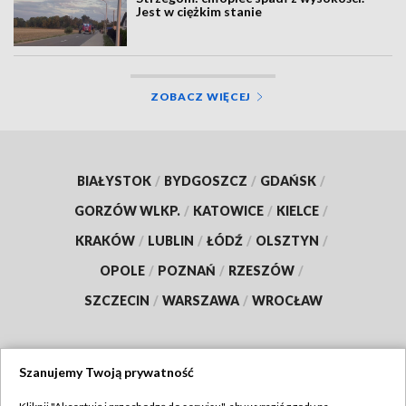
Jest w ciężkim stanie
ZOBACZ WIĘCEJ
BIAŁYSTOK
/
BYDGOSZCZ
/
GDAŃSK
/
GORZÓW WLKP.
/
KATOWICE
/
KIELCE
/
KRAKÓW
/
LUBLIN
/
ŁÓDŹ
/
OLSZTYN
/
OPOLE
/
POZNAŃ
/
RZESZÓW
/
SZCZECIN
/
WARSZAWA
/
WROCŁAW
Szanujemy Twoją prywatność
Dołącz do nas: