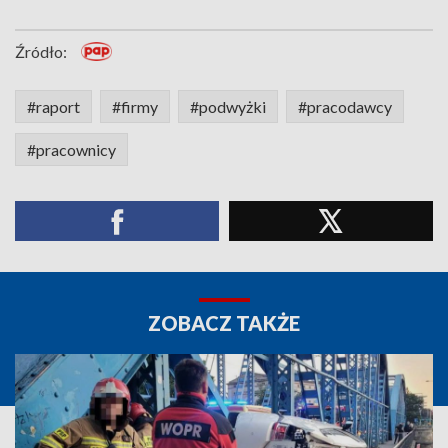
Źródło:
#raport
#firmy
#podwyżki
#pracodawcy
#pracownicy
ZOBACZ TAKŻE