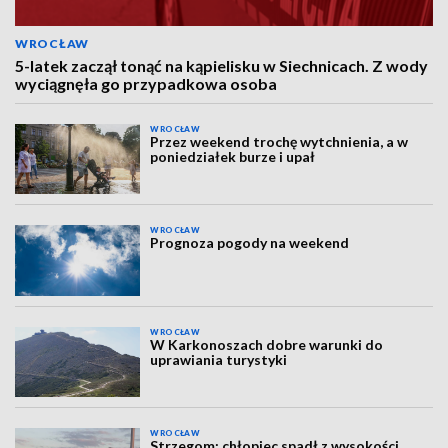
WROCŁAW
5-latek zaczął tonąć na kąpielisku w Siechnicach. Z wody
wyciągnęła go przypadkowa osoba
WROCŁAW
Przez weekend trochę wytchnienia, a w
poniedziałek burze i upał
WROCŁAW
Prognoza pogody na weekend
WROCŁAW
W Karkonoszach dobre warunki do
uprawiania turystyki
WROCŁAW
Strzegom: chłopiec spadł z wysokości.