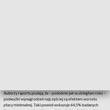
przemysłowym.
Stabilizacja pensji – bez większych zmian w górę ani w dół –
będzie dominującym trendem także w branży transportowej i
logistycznej. Tam też skala planowanych podwyżek jest
najmniejsza – deklaruje je niespełna 24% badanych firm tego
sektora.
– Jak można przypuszczać, takie strategie wynikają ze
specyfiki branży przemysłowej oraz transportowej i
logistycznej, którym wobec rosnących kosztów pracy i
energii coraz trudniej utrzymać konkurencyjność kosztową,
stanowiącą do tej pory ich główną przewagę rynkową –
przekazano.
Autorzy raportu podają, że – podobnie jak w ubiegłym roku –
podwyżki wynagrodzeń najczęściej są efektem wzrostu
płacy minimalnej. Taki powód wskazuje 64,5% badanych