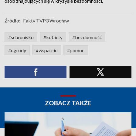
osób znajdujących się w kryzysie bezdomności.
Źródło:
Fakty TVP3 Wrocław
#schronisko
#kobiety
#bezdomność
#ogrody
#wsparcie
#pomoc
ZOBACZ TAKŻE