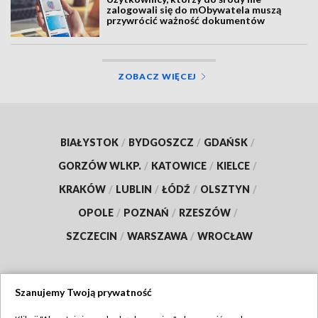
zalogowali się do mObywatela muszą
przywrócić ważność dokumentów
ZOBACZ WIĘCEJ
BIAŁYSTOK
/
BYDGOSZCZ
/
GDAŃSK
/
GORZÓW WLKP.
/
KATOWICE
/
KIELCE
/
KRAKÓW
/
LUBLIN
/
ŁÓDŹ
/
OLSZTYN
/
OPOLE
/
POZNAŃ
/
RZESZÓW
/
SZCZECIN
/
WARSZAWA
/
WROCŁAW
Szanujemy Twoją prywatność
Dołącz do nas: