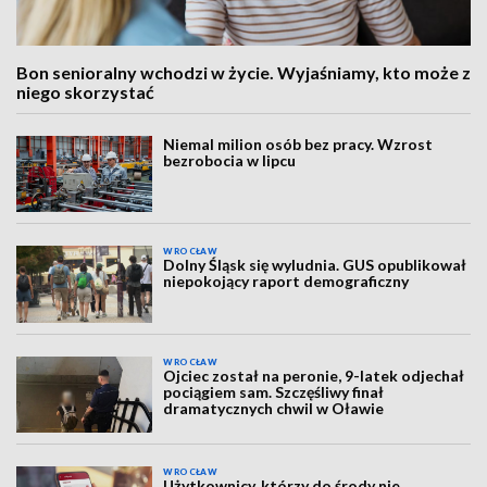
Bon senioralny wchodzi w życie. Wyjaśniamy, kto może z
niego skorzystać
Niemal milion osób bez pracy. Wzrost
bezrobocia w lipcu
WROCŁAW
Dolny Śląsk się wyludnia. GUS opublikował
niepokojący raport demograficzny
WROCŁAW
Ojciec został na peronie, 9-latek odjechał
pociągiem sam. Szczęśliwy finał
dramatycznych chwil w Oławie
WROCŁAW
Użytkownicy, którzy do środy nie