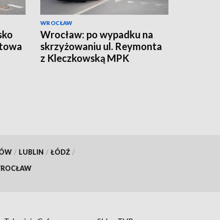
WROCŁAW
sko
Wrocław: po wypadku na
otowa
skrzyżowaniu ul. Reymonta
z Kleczkowską MPK
wprowadziło objazdy
KÓW
/
LUBLIN
/
ŁÓDŹ
/
ROCŁAW