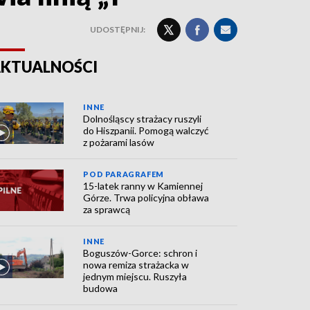
UDOSTĘPNIJ:
KTUALNOŚCI
INNE
Dolnośląscy strażacy ruszyli
do Hiszpanii. Pomogą walczyć
z pożarami lasów
POD PARAGRAFEM
15-latek ranny w Kamiennej
Górze. Trwa policyjna obława
za sprawcą
INNE
Boguszów-Gorce: schron i
nowa remiza strażacka w
jednym miejscu. Ruszyła
budowa