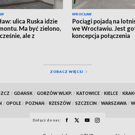
AW
WROCŁAW
aw: ulica Ruska idzie
Pociągi pojadą na lotni
montu. Ma być zielono,
we Wrocławiu. Jest g
ześnie, ale z
koncepcja połączenia
ntami historii
ZOBACZ WIĘCEJ
SZCZ
/
GDAŃSK
/
GORZÓW WLKP.
/
KATOWICE
/
KIELCE
/
KRA
N
/
OPOLE
/
POZNAŃ
/
RZESZÓW
/
SZCZECIN
/
WARSZAWA
/
W
Dołącz do nas: