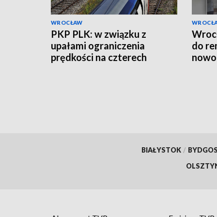
WROCŁAW
WROCŁ
PKP PLK: w związku z
Wrocł
upałami ograniczenia
do re
prędkości na czterech
nowoc
odcinkach linii kolejowych
eleme
BIAŁYSTOK
/
BYDGO
OLSZTY