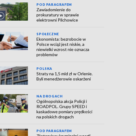
POD PARAGRAFEM
Zawiadomienie do
prokuratury w sprawie
elektrowni Pilchowice
SPOŁECZNE
Ekonomista: bezrobocie w
Polsce wciąż jest niskie, a
niewielki wzrost nie oznacza
problemów
POLSKA
Straty na 1,5 mld zł w Orlenie.
Byli menedżerowie oskarżeni
NA DROGACH
Ogólnopolska akcja Policji i
ROADPOL. Grupy SPEED i
kaskadowe pomiary prędkości
na polskich drogach
POD PARAGRAFEM
Złotoryjscy kryminalni weszli