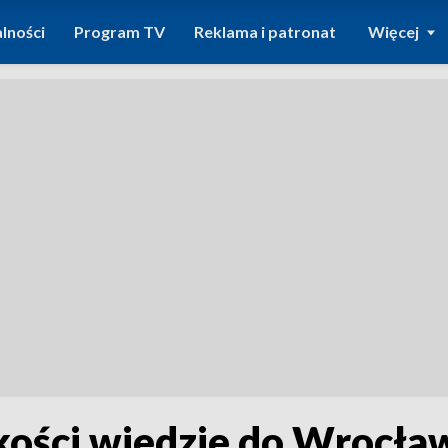
lności
Program TV
Reklama i patronat
Więcej
ości wjedzie do Wrocławi