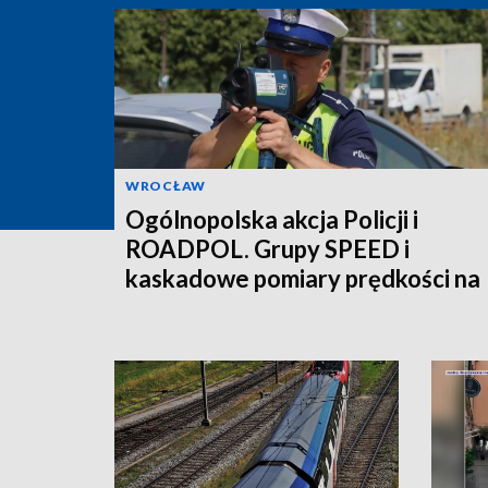
WROCŁAW
Ogólnopolska akcja Policji i
ROADPOL. Grupy SPEED i
kaskadowe pomiary prędkości na
polskich drogach