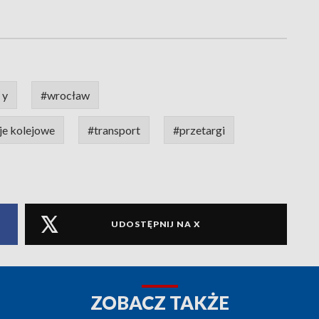
 y
#wrocław
je kolejowe
#transport
#przetargi
UDOSTĘPNIJ NA X
ZOBACZ TAKŻE