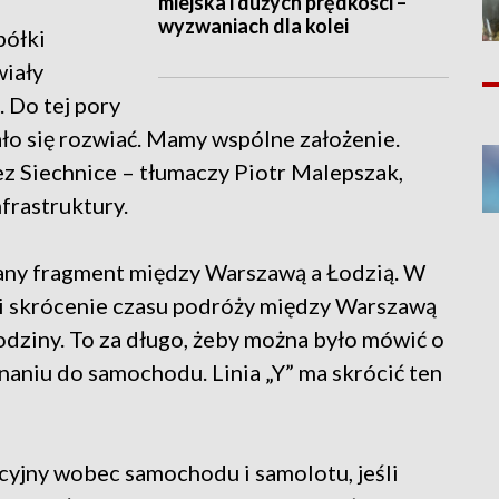
miejska i dużych prędkości –
wyzwaniach dla kolei
półki
wiały
 Do tej pory
ało się rozwiać. Mamy wspólne założenie.
ez Siechnice – tłumaczy Piotr Malepszak,
frastruktury.
any fragment między Warszawą a Łodzią. W
iwi skrócenie czasu podróży między Warszawą
odziny. To za długo, żeby można było mówić o
niu do samochodu. Linia „Y” ma skrócić ten
cyjny wobec samochodu i samolotu, jeśli