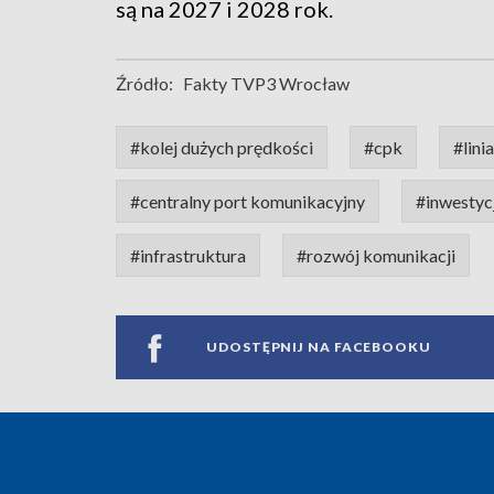
są na 2027 i 2028 rok.
Źródło:
Fakty TVP3 Wrocław
#kolej dużych prędkości
#cpk
#linia
#centralny port komunikacyjny
#inwestyc
#infrastruktura
#rozwój komunikacji
UDOSTĘPNIJ NA FACEBOOKU