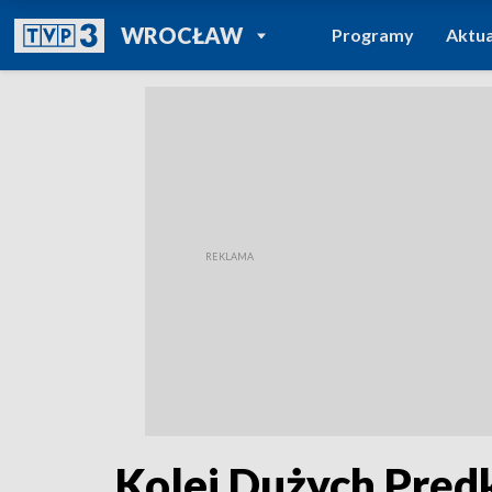
POWRÓT DO
WROCŁAW
Programy
Aktua
TVP REGIONY
Kolej Dużych Prędk