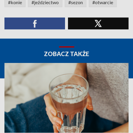
#konie
#jeździectwo
#sezon
#otwarcie
ZOBACZ TAKŻE