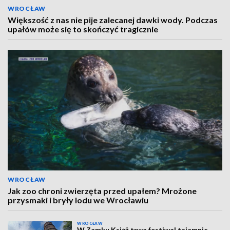
WROCŁAW
Większość z nas nie pije zalecanej dawki wody. Podczas
upałów może się to skończyć tragicznie
WROCŁAW
Jak zoo chroni zwierzęta przed upałem? Mrożone
przysmaki i bryły lodu we Wrocławiu
WROCŁAW
W Zamku Książ trwa festiwal tajemnic