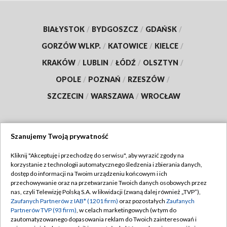
BIAŁYSTOK
/
BYDGOSZCZ
/
GDAŃSK
/
GORZÓW WLKP.
/
KATOWICE
/
KIELCE
/
KRAKÓW
/
LUBLIN
/
ŁÓDŹ
/
OLSZTYN
/
OPOLE
/
POZNAŃ
/
RZESZÓW
/
SZCZECIN
/
WARSZAWA
/
WROCŁAW
Szanujemy Twoją prywatność
Dołącz do nas:
Kliknij "Akceptuję i przechodzę do serwisu", aby wyrazić zgody na
korzystanie z technologii automatycznego śledzenia i zbierania danych,
TVP
dostęp do informacji na Twoim urządzeniu końcowym i ich
Abonament TVP
przechowywanie oraz na przetwarzanie Twoich danych osobowych przez
Regulamin TVP
nas, czyli Telewizję Polską S.A. w likwidacji (zwaną dalej również „TVP”),
Emisja w TVP
Polityka prywatności
Zaufanych Partnerów z IAB* (1201 firm)
oraz pozostałych
Zaufanych
Partnerów TVP (93 firm)
, w celach marketingowych (w tym do
Centrum informacji TVP
Moje zgody
zautomatyzowanego dopasowania reklam do Twoich zainteresowań i