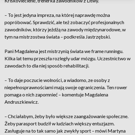
Kriškoviecienė, trenerka zawodników z Litwy.
– To jest jedyna impreza, na której naprawdę można
popróbować. Sprawdzić, ale też zobaczyć profesjonalnych
zawodników, którzy jeżdżą na zawody międzynarodowe, w
tym na mistrzostwa świata – podkreśla Jastrzębski.
Pani Magdalena jest mistrzynią świata we frame runningu.
Kilka lat temu przeszła rozległy udar mózgu. Uczestnictwo w
zawodach to dla niej sposób rehabilitacji.
– To daje poczucie wolności, a wiadomo, ze osoby z
niepełnosprawnościami mają swoje ograniczenia. Ten rower
pomaga o nich zapomnieć – komentuje Magdalena
Andruszkiewicz.
– Chciałabym, żeby było większe zaangażowanie społeczne.
Żeby parasport budził w ludziach większy entuzjazm.
Zasługuje na to tak samo jak zwykły sport – mówi Martyna