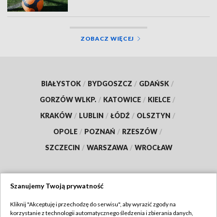
ZOBACZ WIĘCEJ
BIAŁYSTOK
/
BYDGOSZCZ
/
GDAŃSK
/
GORZÓW WLKP.
/
KATOWICE
/
KIELCE
/
KRAKÓW
/
LUBLIN
/
ŁÓDŹ
/
OLSZTYN
/
OPOLE
/
POZNAŃ
/
RZESZÓW
/
SZCZECIN
/
WARSZAWA
/
WROCŁAW
Szanujemy Twoją prywatność
Dołącz do nas:
Kliknij "Akceptuję i przechodzę do serwisu", aby wyrazić zgody na
korzystanie z technologii automatycznego śledzenia i zbierania danych,
TVP