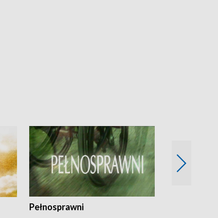
Pełnosprawni
Bezpieczny 