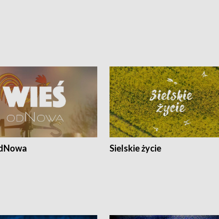
odNowa
Sielskie życie