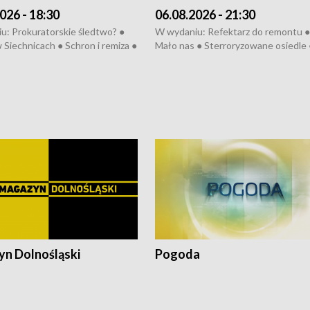
026 - 18:30
06.08.2026 - 21:30
u: Prokuratorskie śledtwo? ●
W wydaniu: Refektarz do remontu ●
 Siechnicach ● Schron i remiza ●
Mało nas ● Sterroryzowane osiedle 
Morawiecki we Wrocławiu ● 81.
Fatalny remont ● Kosztowna ptasia
iędzynarodowego Festiwalu
● Nowa Ruska ● Pociągiem na lotnis
skiego ● Na pomoc Hiszpanom
Koniec upałów ● Kraksa na Tour de
wa po powodzi ● Filmowy
Pologne
z
n Dolnośląski
Pogoda