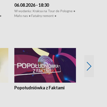
06.08.2026 - 18:30
05.08.2026 - 
W wydaniu: Kraksa na Tour de Pologne ●
W wydaniu: Dlacz
●
Mało nas ● Fatalny remont ●
do rzeki ● Lato 
 grypa
Sterroryzowane osiedle ● Kosztowna
● Senior za kółki
ko ●
ptasia grypa ● Pociągiem na lotnisko ●
cierpiwych ● Mro
Nowa Ruska ● Refektarz do remontu ●
Koniec upałów
Popołudniówka z Faktami
Z Unią na Ty