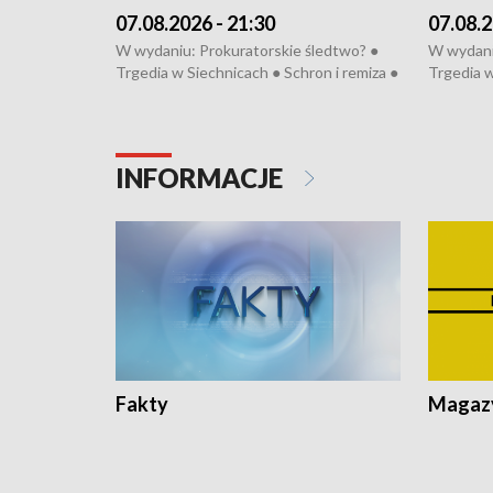
07.08.2026 - 21:30
07.08.2
W wydaniu: Prokuratorskie śledtwo? ●
W wydani
Trgedia w Siechnicach ● Schron i remiza ●
Trgedia w
Mateusz Morawiecki we Wrocławiu ● 81.
Mateusz 
edycja Międzynarodowego Festiwalu
edycja M
Chopinowskiego ● Na pomoc Hiszpanom
Chopinow
● Odbudowa po powodzi ● Filmowy
● Odbudo
INFORMACJE
Lubomierz
Lubomier
Fakty
Magazy