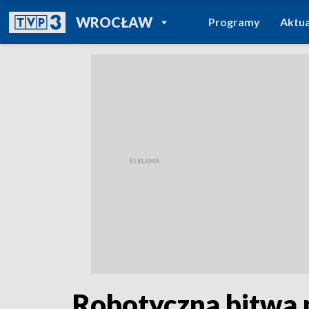
POWRÓT DO
WROCŁAW
Programy
Aktua
TVP REGIONY
Robotyczna bitwa n