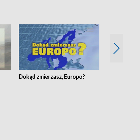
Dokąd zmierzasz, Europo?
Fakty Komen