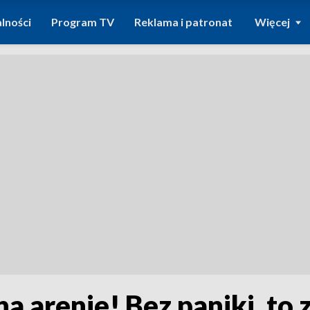
lności
Program TV
Reklama i patronat
Więcej
a arenie! Bez paniki, to