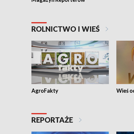
ROLNICTWO I WIEŚ
AgroFakty
Wieś 
REPORTAŻE