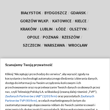
BIAŁYSTOK
/
BYDGOSZCZ
/
GDAŃSK
/
GORZÓW WLKP.
/
KATOWICE
/
KIELCE
/
KRAKÓW
/
LUBLIN
/
ŁÓDŹ
/
OLSZTYN
/
OPOLE
/
POZNAŃ
/
RZESZÓW
/
SZCZECIN
/
WARSZAWA
/
WROCŁAW
Szanujemy Twoją prywatność
Dołącz do nas:
Kliknij "Akceptuję i przechodzę do serwisu", aby wyrazić zgody na
korzystanie z technologii automatycznego śledzenia i zbierania danych,
TVP
dostęp do informacji na Twoim urządzeniu końcowym i ich
Abonament TVP
przechowywanie oraz na przetwarzanie Twoich danych osobowych przez
Regulamin TVP
nas, czyli Telewizję Polską S.A. w likwidacji (zwaną dalej również „TVP”),
Emisja w TVP
Polityka prywatności
Zaufanych Partnerów z IAB* (1201 firm)
oraz pozostałych
Zaufanych
Partnerów TVP (93 firm)
, w celach marketingowych (w tym do
Centrum informacji TVP
Moje zgody
zautomatyzowanego dopasowania reklam do Twoich zainteresowań i
mierzenia ich skuteczności) i pozostałych, które wskazujemy poniżej, a