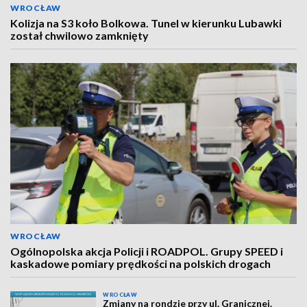
WROCŁAW
Kolizja na S3 koło Bolkowa. Tunel w kierunku Lubawki
został chwilowo zamknięty
WROCŁAW
Ogólnopolska akcja Policji i ROADPOL. Grupy SPEED i
kaskadowe pomiary prędkości na polskich drogach
WROCŁAW
Zmiany na rondzie przy ul. Granicznej.