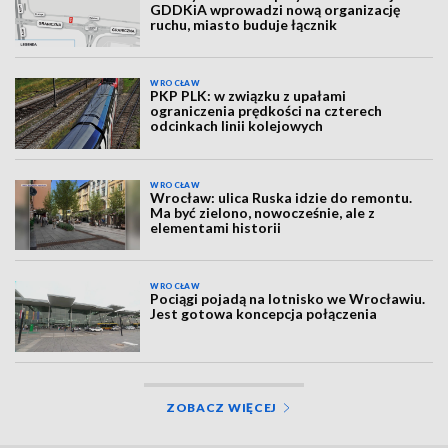
GDDKiA wprowadzi nową organizację
ruchu, miasto buduje łącznik
WROCŁAW
PKP PLK: w związku z upałami
ograniczenia prędkości na czterech
odcinkach linii kolejowych
WROCŁAW
Wrocław: ulica Ruska idzie do remontu.
Ma być zielono, nowocześnie, ale z
elementami historii
WROCŁAW
Pociągi pojadą na lotnisko we Wrocławiu.
Jest gotowa koncepcja połączenia
ZOBACZ WIĘCEJ