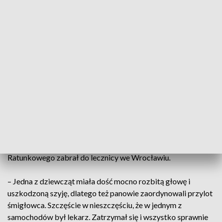
szpitali w Legnicy, Świdnicy i Jaworze. Rozmawialiśmy z
podróżnymi, którzy cało wyszli z wypadku.
– Jechaliśmy pierwszym samochodem w kolumnie.
Zbliżaliśmy się do zwężenia na drodze. W momencie
hamowania zachowaliśmy dystans, pan, który jechał za nami,
też to zrobił, ale następne samochody zaczęły w siebie
uderzać. Z tego co usłyszeliśmy, prowodyrką była pani z
mercedesa, która nie zachowała odpowiedniej odległości, nie
hamowała, pełną prędkością uderzyła w samochody – mówi
nam jeden kierowca jednego z samochodów.
Najciężej ranną kobietę śmigłowiec Lotniczego Pogotowia
Ratunkowego zabrał do lecznicy we Wrocławiu.
– Jedna z dziewcząt miała dość mocno rozbitą głowę i
uszkodzoną szyję, dlatego też panowie zaordynowali przylot
śmigłowca. Szczęście w nieszczęściu, że w jednym z
samochodów był lekarz. Zatrzymał się i wszystko sprawnie