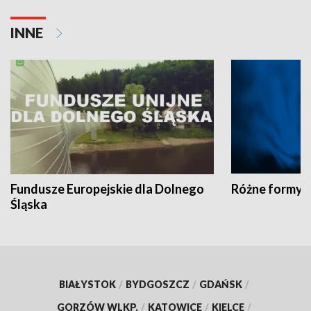
INNE
Fundusze Europejskie dla Dolnego
Różne formy t
Śląska
BIAŁYSTOK
/
BYDGOSZCZ
/
GDAŃSK
/
GORZÓW WLKP.
/
KATOWICE
/
KIELCE
/