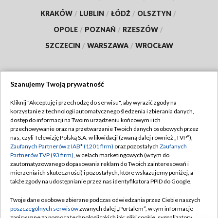
KRAKÓW
/
LUBLIN
/
ŁÓDŹ
/
OLSZTYN
/
OPOLE
/
POZNAŃ
/
RZESZÓW
/
SZCZECIN
/
WARSZAWA
/
WROCŁAW
Szanujemy Twoją prywatność
Dołącz do nas:
Kliknij "Akceptuję i przechodzę do serwisu", aby wyrazić zgody na
korzystanie z technologii automatycznego śledzenia i zbierania danych,
TVP
dostęp do informacji na Twoim urządzeniu końcowym i ich
Abonament TVP
przechowywanie oraz na przetwarzanie Twoich danych osobowych przez
Regulamin TVP
nas, czyli Telewizję Polską S.A. w likwidacji (zwaną dalej również „TVP”),
Emisja w TVP
Polityka prywatności
Zaufanych Partnerów z IAB* (1201 firm)
oraz pozostałych
Zaufanych
Partnerów TVP (93 firm)
, w celach marketingowych (w tym do
Centrum informacji TVP
Moje zgody
zautomatyzowanego dopasowania reklam do Twoich zainteresowań i
mierzenia ich skuteczności) i pozostałych, które wskazujemy poniżej, a
Naziemna Telewizja Cyfrowa
Pomoc
także zgody na udostępnianie przez nas identyfikatora PPID do Google.
Sklep TVP
Biuro reklamy
Twoje dane osobowe zbierane podczas odwiedzania przez Ciebie naszych
Rada Programowa
Kontakt
poszczególnych serwisów
zwanych dalej „Portalem”, w tym informacje
zapisywane za pomocą technologii takich jak: pliki cookie, sygnalizatory