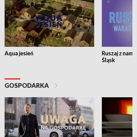
Aqua jesień
Ruszaj z nami
Śląsk
GOSPODARKA