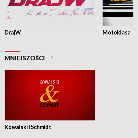
DrajW
Motoklasa
MNIEJSZOŚCI
Kowalski i Schmidt