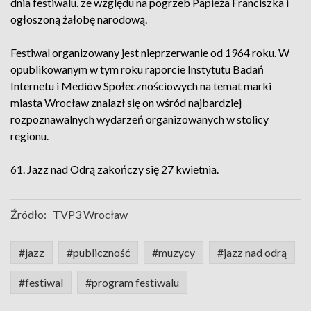
dnia festiwalu. ze względu na pogrzeb Papieża Franciszka i
ogłoszoną żałobę narodową.
Festiwal organizowany jest nieprzerwanie od 1964 roku. W
opublikowanym w tym roku raporcie Instytutu Badań
Internetu i Mediów Społecznościowych na temat marki
miasta Wrocław znalazł się on wśród najbardziej
rozpoznawalnych wydarzeń organizowanych w stolicy
regionu.
61. Jazz nad Odrą zakończy się 27 kwietnia.
Źródło:
TVP3 Wrocław
#jazz
#publiczność
#muzycy
#jazz nad odrą
#festiwal
#program festiwalu