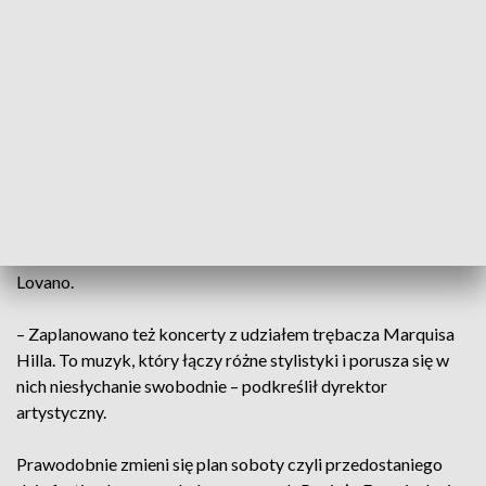
Do Wrocławia przyjadą jazzmani z całego świata. Przed
wrocławską publicznością zaprezentuje się między innymi
japoński pianista Makoto Ozone, który jako jeden z niewielu
na świecie łączy jazz i repertuar klasyczny, a do współpracy
zaprosił polską artystkę Annę Marię Jopek.
W programie festiwalu pojawi się też laureat nagrody
Grammy, amerykański aranżer Billy Childs oraz uważany za
jednego z największych wirtuozów jazzu saksofonista Joe
Lovano.
– Zaplanowano też koncerty z udziałem trębacza Marquisa
Hilla. To muzyk, który łączy różne stylistyki i porusza się w
nich niesłychanie swobodnie – podkreślił dyrektor
artystyczny.
Prawodobnie zmieni się plan soboty czyli przedostaniego