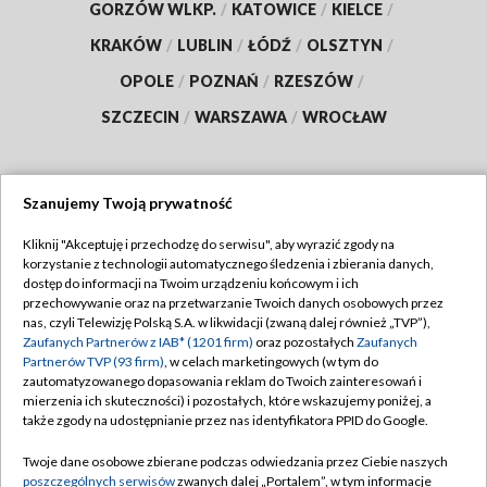
GORZÓW WLKP.
/
KATOWICE
/
KIELCE
/
KRAKÓW
/
LUBLIN
/
ŁÓDŹ
/
OLSZTYN
/
OPOLE
/
POZNAŃ
/
RZESZÓW
/
SZCZECIN
/
WARSZAWA
/
WROCŁAW
Szanujemy Twoją prywatność
Dołącz do nas:
Kliknij "Akceptuję i przechodzę do serwisu", aby wyrazić zgody na
korzystanie z technologii automatycznego śledzenia i zbierania danych,
TVP
dostęp do informacji na Twoim urządzeniu końcowym i ich
Abonament TVP
przechowywanie oraz na przetwarzanie Twoich danych osobowych przez
Regulamin TVP
nas, czyli Telewizję Polską S.A. w likwidacji (zwaną dalej również „TVP”),
Emisja w TVP
Polityka prywatności
Zaufanych Partnerów z IAB* (1201 firm)
oraz pozostałych
Zaufanych
Partnerów TVP (93 firm)
, w celach marketingowych (w tym do
Centrum informacji TVP
Moje zgody
zautomatyzowanego dopasowania reklam do Twoich zainteresowań i
mierzenia ich skuteczności) i pozostałych, które wskazujemy poniżej, a
Naziemna Telewizja Cyfrowa
Pomoc
także zgody na udostępnianie przez nas identyfikatora PPID do Google.
Sklep TVP
Biuro reklamy
Twoje dane osobowe zbierane podczas odwiedzania przez Ciebie naszych
Rada Programowa
Kontakt
poszczególnych serwisów
zwanych dalej „Portalem”, w tym informacje