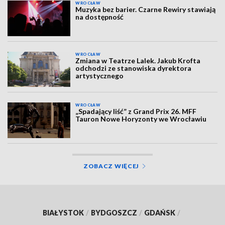
WROCŁAW
Muzyka bez barier. Czarne Rewiry stawiają
na dostępność
WROCŁAW
Zmiana w Teatrze Lalek. Jakub Krofta
odchodzi ze stanowiska dyrektora
artystycznego
WROCŁAW
„Spadający liść” z Grand Prix 26. MFF
Tauron Nowe Horyzonty we Wrocławiu
ZOBACZ WIĘCEJ
BIAŁYSTOK
/
BYDGOSZCZ
/
GDAŃSK
/