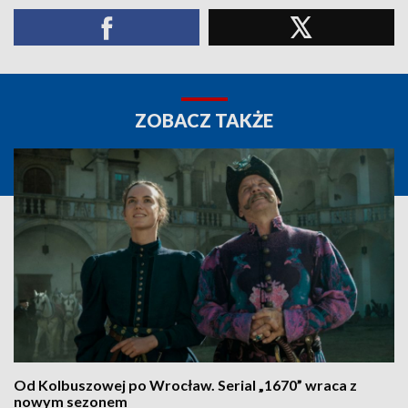
ZOBACZ TAKŻE
Od Kolbuszowej po Wrocław. Serial „1670” wraca z
nowym sezonem