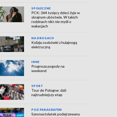
SPOŁECZNE
PCK: 364 tysięcy dzieci żyje w
skrajnym ubóstwie. W takich
rodzinach nikt nie myśli o
wakacjach
NA DROGACH
Kolizja osobówki z hulajnogą
elektryczną
INNE
Prognoza pogody na
weekend
SPORT
Tour de Pologne: dziś
najtrudniejszy etap
POD PARAGRAFEM
Szesnastolatek podejrzewany