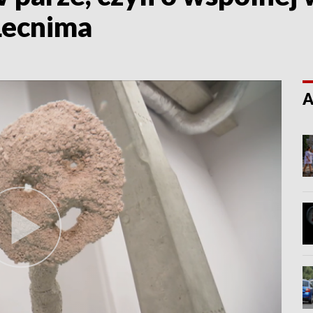
 Lecnima
A