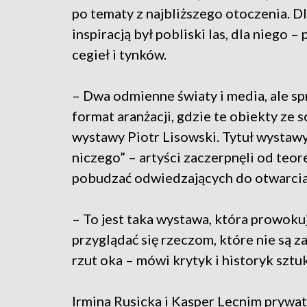
po tematy z najbliższego otoczenia. Dl
inspiracją był pobliski las, dla niego –
cegieł i tynków.
– Dwa odmienne światy i media, ale sp
format aranżacji, gdzie te obiekty ze
wystawy Piotr Lisowski. Tytuł wystawy
niczego” – artyści zaczerpnęli od teo
pobudzać odwiedzających do otwarcia s
– To jest taka wystawa, która prowokuj
przyglądać się rzeczom, które nie są z
rzut oka – mówi krytyk i historyk szt
Irmina Rusicka i Kasper Lecnim prywatn