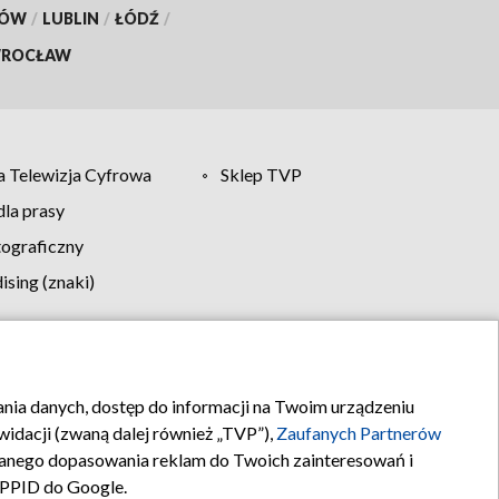
KÓW
/
LUBLIN
/
ŁÓDŹ
/
ROCŁAW
 Telewizja Cyfrowa
Sklep TVP
la prasy
tograficzny
sing (znaki)
klamy
Kontakt
rania danych, dostęp do informacji na Twoim urządzeniu
idacji (zwaną dalej również „TVP”),
Zaufanych Partnerów
anego dopasowania reklam do Twoich zainteresowań i
a PPID do Google.