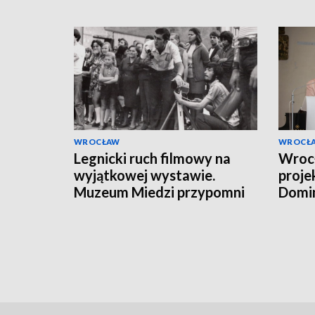
WROCŁAW
WROCŁ
Legnicki ruch filmowy na
Wroc
wyjątkowej wystawie.
proje
Muzeum Miedzi przypomni
Domin
dorobek Juliana Zawiszy