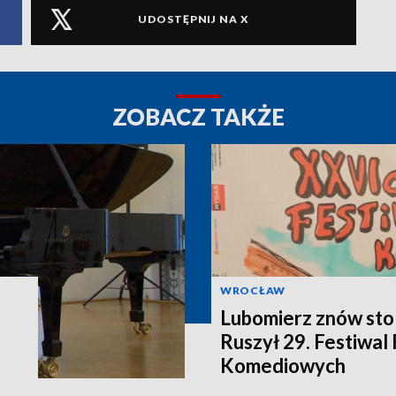
UDOSTĘPNIJ NA X
ZOBACZ TAKŻE
WROCŁAW
Lubomierz znów stol
Ruszył 29. Festiwal
Komediowych