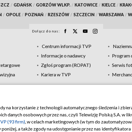
SZCZ
/
GDAŃSK
/
GORZÓW WLKP.
/
KATOWICE
/
KIELCE
/
KRA
N
/
OPOLE
/
POZNAŃ
/
RZESZÓW
/
SZCZECIN
/
WARSZAWA
/
W
Dołącz do nas:
Centrum informacji TVP
Naziemna
Informacje o nadawcy
Program d
zetargowe
Zgłoś program (ROPAT)
Serwis fo
wizyjna
Kariera w TVP
Merchandi
Polityka prywatności
Moje zgody
Pomoc
Biuro re
ody na korzystanie z technologii automatycznego śledzenia i zbie
 danych osobowych przez nas, czyli Telewizję Polską S.A. w likw
VP (93 firm)
, w celach marketingowych (w tym do zautomatyzow
 poniżej, a także zgody na udostępnianie przez nas identyfikator