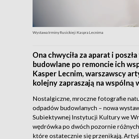
Wystawa Irminy Rusickiej i Kaspra Lecnima
Ona chwyciła za aparat i poszła
budowlane po remoncie ich wsp
Kasper Lecnim, warszawscy arty
kolejny zapraszają na wspólną 
Nostalgiczne, mroczne fotografie natu
odpadów budowlanych – nowa wysta
Subiektywnej Instytucji Kultury we W
wędrówka po dwóch pozornie różnych 
które ostatecznie się przenikają. Artyś