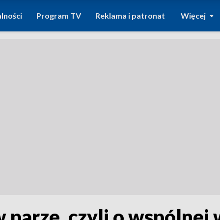
lności
Program TV
Reklama i patronat
Więcej
 parze, czyli o wspólnej