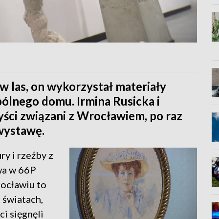
 w las, on wykorzystał materiały
ólnego domu. Irmina Rusicka i
ści związani z Wrocławiem, po raz
wystawę.
ry i rzeźby z
wa w 66P
rocławiu to
światach,
ci sięgnęli