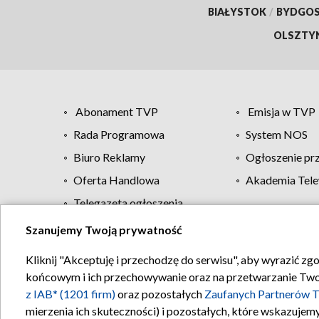
BIAŁYSTOK
/
BYDGO
OLSZTY
Abonament TVP
Emisja w TVP
Rada Programowa
System NOS
Biuro Reklamy
Ogłoszenie pr
Oferta Handlowa
Akademia Tele
Telegazeta ogłoszenia
Szanujemy Twoją prywatność
Regulamin TVP
Kliknij "Akceptuję i przechodzę do serwisu", aby wyrazić zg
końcowym i ich przechowywanie oraz na przetwarzanie Twoich
z IAB* (1201 firm)
oraz pozostałych
Zaufanych Partnerów T
mierzenia ich skuteczności) i pozostałych, które wskazujemy