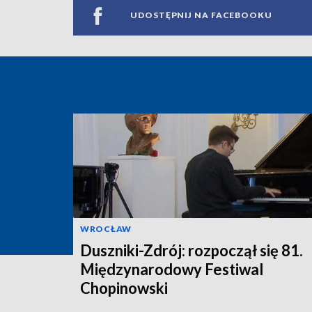
UDOSTĘPNIJ NA FACEBOOKU
WROCŁAW
Duszniki-Zdrój: rozpoczął się 81.
Międzynarodowy Festiwal
Chopinowski