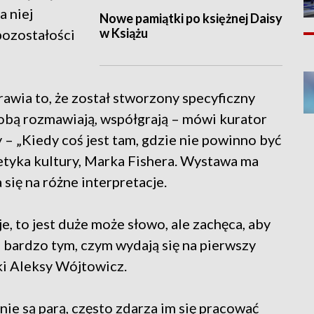
a niej
Nowe pamiątki po księżnej Daisy
w Książu
 pozostałości
rawia to, że został stworzony specyficzny
 sobą rozmawiają, współgrają – mówi kurator
 – „Kiedy coś jest tam, gdzie nie powinno być
retyka kultury, Marka Fishera. Wystawa ma
ię na różne interpretacje.
e, to jest duże może słowo, ale zachęca, aby
a bardzo tym, czym wydają się na pierwszy
uki Aleksy Wójtowicz.
ie są parą, często zdarza im się pracować