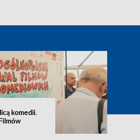
icą komedii.
 Filmów