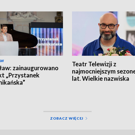
AW
Teatr Telewizji z
ław: zainaugurowano
najmocniejszym sezon
kt „Przystanek
lat. Wielkie nazwiska
ikańska”
ZOBACZ WIĘCEJ