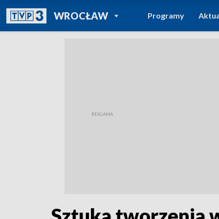
POWRÓT DO
WROCŁAW
Programy
Aktua
TVP REGIONY
Sztuka tworzenia w