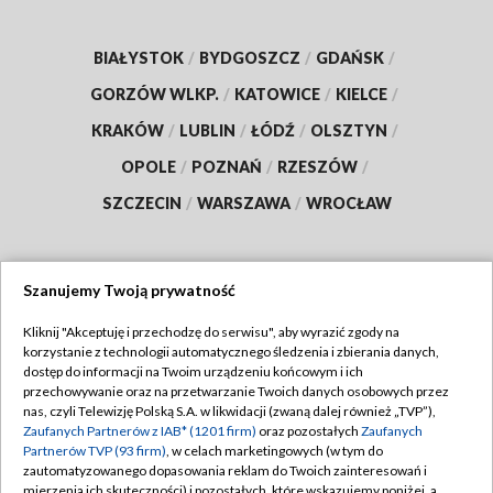
BIAŁYSTOK
/
BYDGOSZCZ
/
GDAŃSK
/
GORZÓW WLKP.
/
KATOWICE
/
KIELCE
/
KRAKÓW
/
LUBLIN
/
ŁÓDŹ
/
OLSZTYN
/
OPOLE
/
POZNAŃ
/
RZESZÓW
/
SZCZECIN
/
WARSZAWA
/
WROCŁAW
Szanujemy Twoją prywatność
Dołącz do nas:
Kliknij "Akceptuję i przechodzę do serwisu", aby wyrazić zgody na
korzystanie z technologii automatycznego śledzenia i zbierania danych,
TVP
dostęp do informacji na Twoim urządzeniu końcowym i ich
Abonament TVP
przechowywanie oraz na przetwarzanie Twoich danych osobowych przez
Regulamin TVP
nas, czyli Telewizję Polską S.A. w likwidacji (zwaną dalej również „TVP”),
Emisja w TVP
Polityka prywatności
Zaufanych Partnerów z IAB* (1201 firm)
oraz pozostałych
Zaufanych
Partnerów TVP (93 firm)
, w celach marketingowych (w tym do
Centrum informacji TVP
Moje zgody
zautomatyzowanego dopasowania reklam do Twoich zainteresowań i
mierzenia ich skuteczności) i pozostałych, które wskazujemy poniżej, a