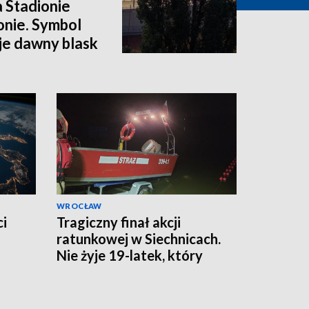
a Stadionie
onie. Symbol
e dawny blask
WROCŁAW
ci
Tragiczny finał akcji
ratunkowej w Siechnicach.
Nie żyje 19-latek, który
ratował kolegę