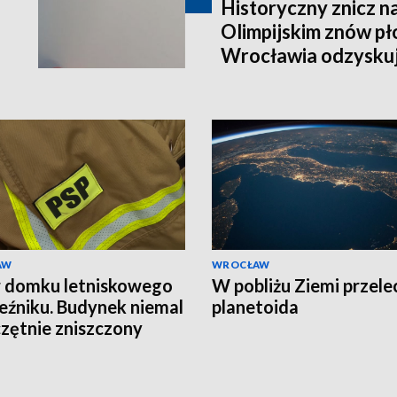
Historyczny znicz n
Olimpijskim znów pł
Wrocławia odzyskuj
AW
WROCŁAW
 domku letniskowego
W pobliżu Ziemi przele
eźniku. Budynek niemal
planetoida
zętnie zniszczony