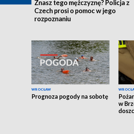
Znasz tego mężczyznę? Policja z
Czech prosi o pomoc w jego
rozpoznaniu
WROCŁAW
WROCŁ
Prognoza pogody na sobotę
Pożar
w Brz
doszc