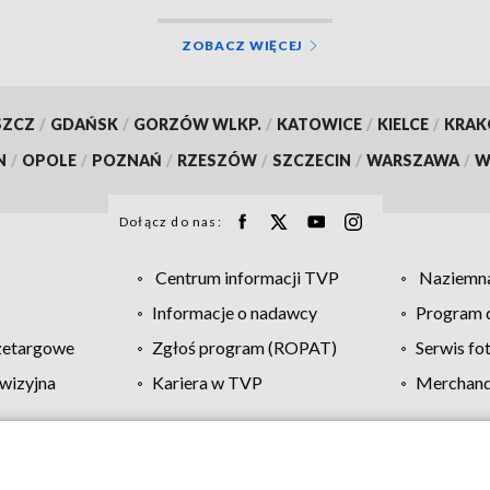
ZOBACZ WIĘCEJ
SZCZ
/
GDAŃSK
/
GORZÓW WLKP.
/
KATOWICE
/
KIELCE
/
KRA
N
/
OPOLE
/
POZNAŃ
/
RZESZÓW
/
SZCZECIN
/
WARSZAWA
/
W
Dołącz do nas:
Centrum informacji TVP
Naziemna
Informacje o nadawcy
Program d
zetargowe
Zgłoś program (ROPAT)
Serwis fo
wizyjna
Kariera w TVP
Merchandi