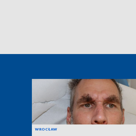
WROCŁAW