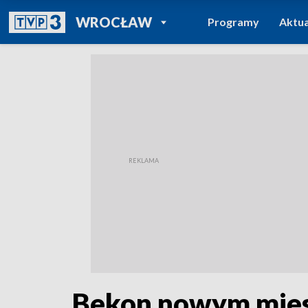
POWRÓT DO
WROCŁAW
Programy
Aktua
TVP REGIONY
Bekon nowym mies