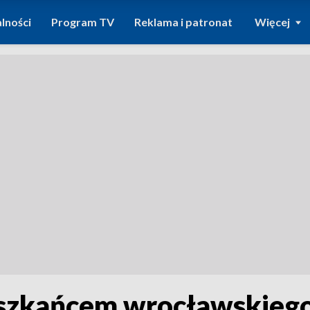
lności
Program TV
Reklama i patronat
Więcej
zkańcem wrocławskiego