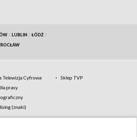
KÓW
/
LUBLIN
/
ŁÓDŹ
/
ROCŁAW
 Telewizja Cyfrowa
Sklep TVP
la prasy
tograficzny
sing (znaki)