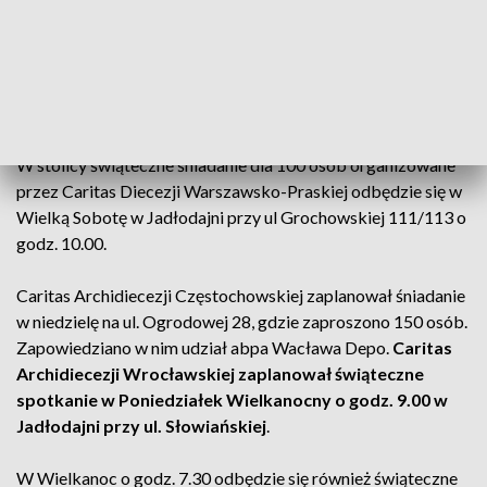
Każdy z uczestników otrzyma paczkę żywnościową.
Podobnie, z tym że w dwóch lokalizacjach – w Siedlicach i w
Białej Podlaskiej – odbędą się śniadania wielkanocne
organizowane przez Caritas Diecezji Siedleckiej. Weźmie w
nich ok. 300 osób. Będą wydawane paczki żywnościowe.
W stolicy świąteczne śniadanie dla 100 osób organizowane
przez Caritas Diecezji Warszawsko-Praskiej odbędzie się w
Wielką Sobotę w Jadłodajni przy ul Grochowskiej 111/113 o
godz. 10.00.
Caritas Archidiecezji Częstochowskiej zaplanował śniadanie
w niedzielę na ul. Ogrodowej 28, gdzie zaproszono 150 osób.
Zapowiedziano w nim udział abpa Wacława Depo.
Caritas
Archidiecezji Wrocławskiej zaplanował świąteczne
spotkanie w Poniedziałek Wielkanocny o godz. 9.00 w
Jadłodajni przy ul. Słowiańskiej
.
W Wielkanoc o godz. 7.30 odbędzie się również świąteczne