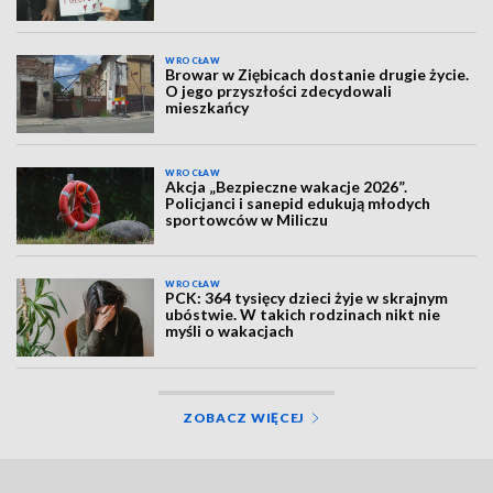
WROCŁAW
Browar w Ziębicach dostanie drugie życie.
O jego przyszłości zdecydowali
mieszkańcy
WROCŁAW
Akcja „Bezpieczne wakacje 2026”.
Policjanci i sanepid edukują młodych
sportowców w Miliczu
WROCŁAW
PCK: 364 tysięcy dzieci żyje w skrajnym
ubóstwie. W takich rodzinach nikt nie
myśli o wakacjach
ZOBACZ WIĘCEJ