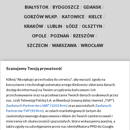
BIAŁYSTOK
/
BYDGOSZCZ
/
GDAŃSK
/
GORZÓW WLKP.
/
KATOWICE
/
KIELCE
/
KRAKÓW
/
LUBLIN
/
ŁÓDŹ
/
OLSZTYN
/
OPOLE
/
POZNAŃ
/
RZESZÓW
/
SZCZECIN
/
WARSZAWA
/
WROCŁAW
Szanujemy Twoją prywatność
Dołącz do nas:
Kliknij "Akceptuję i przechodzę do serwisu", aby wyrazić zgody na
korzystanie z technologii automatycznego śledzenia i zbierania danych,
TVP
dostęp do informacji na Twoim urządzeniu końcowym i ich
Abonament TVP
przechowywanie oraz na przetwarzanie Twoich danych osobowych przez
Regulamin TVP
nas, czyli Telewizję Polską S.A. w likwidacji (zwaną dalej również „TVP”),
Emisja w TVP
Polityka prywatności
Zaufanych Partnerów z IAB* (1201 firm)
oraz pozostałych
Zaufanych
Partnerów TVP (93 firm)
, w celach marketingowych (w tym do
Centrum informacji TVP
Moje zgody
zautomatyzowanego dopasowania reklam do Twoich zainteresowań i
mierzenia ich skuteczności) i pozostałych, które wskazujemy poniżej, a
Naziemna Telewizja Cyfrowa
Pomoc
także zgody na udostępnianie przez nas identyfikatora PPID do Google.