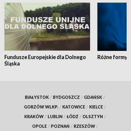
Fundusze Europejskie dla Dolnego
Różne formy t
Śląska
BIAŁYSTOK
/
BYDGOSZCZ
/
GDAŃSK
/
GORZÓW WLKP.
/
KATOWICE
/
KIELCE
/
KRAKÓW
/
LUBLIN
/
ŁÓDŹ
/
OLSZTYN
/
OPOLE
/
POZNAŃ
/
RZESZÓW
/