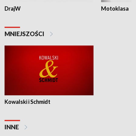
DrajW
Motoklasa
MNIEJSZOŚCI
Kowalski i Schmidt
INNE