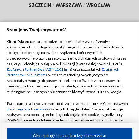
SZCZECIN
/
WARSZAWA
/
WROCŁAW
Szanujemy Twoją prywatność
Dołącz do nas:
Kliknij "Akceptuję i przechodzę do serwisu", aby wyrazić zgody na
korzystanie z technologii automatycznego śledzenia i zbierania danych,
TVP
dostęp do informacji na Twoim urządzeniu końcowym i ich
Abonament TVP
przechowywanie oraz na przetwarzanie Twoich danych osobowych przez
Regulamin TVP
nas, czyli Telewizję Polską S.A. w likwidacji (zwaną dalej również „TVP”),
Emisja w TVP
Polityka prywatności
Zaufanych Partnerów z IAB* (1201 firm)
oraz pozostałych
Zaufanych
Partnerów TVP (93 firm)
, w celach marketingowych (w tym do
Centrum informacji TVP
Moje zgody
zautomatyzowanego dopasowania reklam do Twoich zainteresowań i
mierzenia ich skuteczności) i pozostałych, które wskazujemy poniżej, a
Naziemna Telewizja Cyfrowa
Pomoc
także zgody na udostępnianie przez nas identyfikatora PPID do Google.
Sklep TVP
Biuro reklamy
Twoje dane osobowe zbierane podczas odwiedzania przez Ciebie naszych
Rada Programowa
Kontakt
poszczególnych serwisów
zwanych dalej „Portalem”, w tym informacje
zapisywane za pomocą technologii takich jak: pliki cookie, sygnalizatory
System NOS
WWW lub innych podobnych technologii umożliwiających świadczenie
dopasowanych i bezpiecznych usług, personalizację treści oraz reklam,
Informacje o nadawcy
Kanały
udostępnianie funkcji mediów społecznościowych oraz analizowanie
Akceptuję i przechodzę do serwisu
ruchu w Internecie.
Program dla prasy