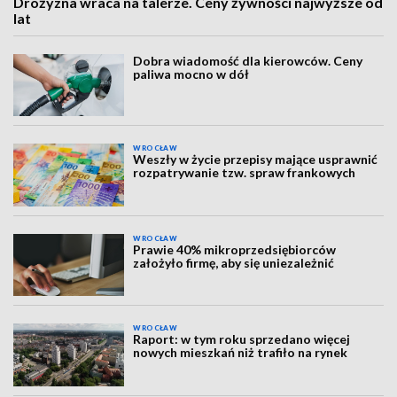
Drożyzna wraca na talerze. Ceny żywności najwyższe od
lat
Dobra wiadomość dla kierowców. Ceny
paliwa mocno w dół
WROCŁAW
Weszły w życie przepisy mające usprawnić
rozpatrywanie tzw. spraw frankowych
WROCŁAW
Prawie 40% mikroprzedsiębiorców
założyło firmę, aby się uniezależnić
WROCŁAW
Raport: w tym roku sprzedano więcej
nowych mieszkań niż trafiło na rynek