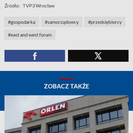
Źródło:
TVP3 Wrocław
#gospodarka
#samorządowcy
#przedsiębiorcy
#east and west forum
ZOBACZ TAKŻE