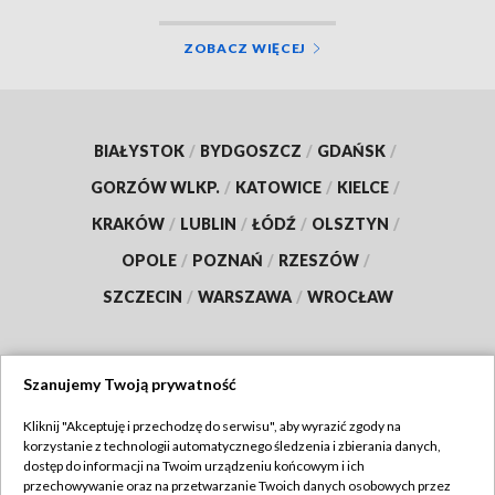
ZOBACZ WIĘCEJ
BIAŁYSTOK
/
BYDGOSZCZ
/
GDAŃSK
/
GORZÓW WLKP.
/
KATOWICE
/
KIELCE
/
KRAKÓW
/
LUBLIN
/
ŁÓDŹ
/
OLSZTYN
/
OPOLE
/
POZNAŃ
/
RZESZÓW
/
SZCZECIN
/
WARSZAWA
/
WROCŁAW
Szanujemy Twoją prywatność
Dołącz do nas:
Kliknij "Akceptuję i przechodzę do serwisu", aby wyrazić zgody na
korzystanie z technologii automatycznego śledzenia i zbierania danych,
TVP
dostęp do informacji na Twoim urządzeniu końcowym i ich
Abonament TVP
przechowywanie oraz na przetwarzanie Twoich danych osobowych przez
Regulamin TVP