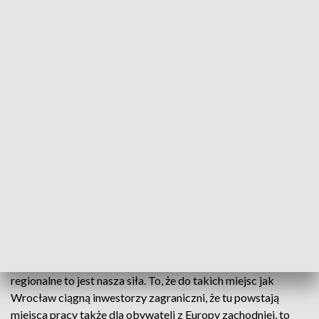
technologii, jak i nauki.
– To jest właśnie Europa centralna, to jest Wrocław, to jest
Dolny Śląsk, stąd właśnie east west, miasto mostów, chcemy
pomóc zbudować strategię dla Europy Centralnej i
środkowej, która umożliwi odbudowywanie
konkurencyjności całej Europy – mówi Max Dropiński z
fundacji Bridge.
Polska musi walczyć o należne i dobre miejsce w Europie oraz
w globalnym układzie sił, mówił dziś minister spraw
zagranicznych. Zamiast liderowania w dostarczaniu np. taniej
siły roboczej, trzeba wejść na miejsce lidera w rozwoju
nowych technologii i gospodarki obronnej.
– To, że Polska poza stolicą ma ważne, duże i zasobne stolice
regionalne to jest nasza siła. To, że do takich miejsc jak
Wrocław ciągną inwestorzy zagraniczni, że tu powstają
miejsca pracy także dla obywateli z Europy zachodniej, to