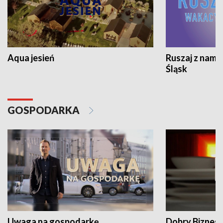
Aqua jesień
Ruszaj z nami
Śląsk
GOSPODARKA
Uwaga na gospodarkę
Dobry Biznes