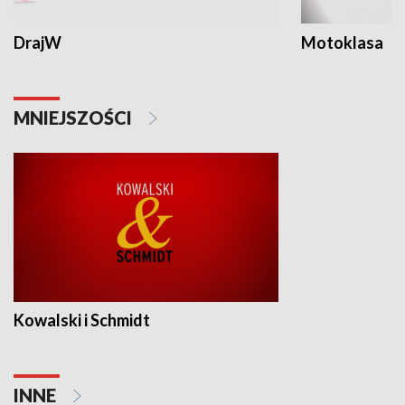
DrajW
Motoklasa
MNIEJSZOŚCI
Kowalski i Schmidt
INNE