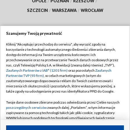
OPOLE
/
POZNAŃ
/
RZESZÓW
/
SZCZECIN
/
WARSZAWA
/
WROCŁAW
Szanujemy Twoją prywatność
Dołącz do nas:
Kliknij "Akceptuję i przechodzę do serwisu", aby wyrazić zgody na
korzystanie z technologii automatycznego śledzenia i zbierania danych,
TVP
dostęp do informacji na Twoim urządzeniu końcowym i ich
Abonament TVP
przechowywanie oraz na przetwarzanie Twoich danych osobowych przez
Regulamin TVP
nas, czyli Telewizję Polską S.A. w likwidacji (zwaną dalej również „TVP”),
Emisja w TVP
Polityka prywatności
Zaufanych Partnerów z IAB* (1201 firm)
oraz pozostałych
Zaufanych
Partnerów TVP (93 firm)
, w celach marketingowych (w tym do
Centrum informacji TVP
Moje zgody
zautomatyzowanego dopasowania reklam do Twoich zainteresowań i
mierzenia ich skuteczności) i pozostałych, które wskazujemy poniżej, a
Naziemna Telewizja Cyfrowa
Pomoc
także zgody na udostępnianie przez nas identyfikatora PPID do Google.
Sklep TVP
Biuro reklamy
Twoje dane osobowe zbierane podczas odwiedzania przez Ciebie naszych
Rada Programowa
Kontakt
poszczególnych serwisów
zwanych dalej „Portalem”, w tym informacje
zapisywane za pomocą technologii takich jak: pliki cookie, sygnalizatory
System NOS
WWW lub innych podobnych technologii umożliwiających świadczenie
dopasowanych i bezpiecznych usług, personalizację treści oraz reklam,
Informacje o nadawcy
Kanały
udostępnianie funkcji mediów społecznościowych oraz analizowanie