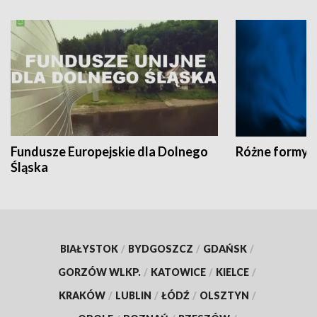
Fundusze Europejskie dla Dolnego
Różne formy t
Śląska
BIAŁYSTOK
/
BYDGOSZCZ
/
GDAŃSK
/
GORZÓW WLKP.
/
KATOWICE
/
KIELCE
/
KRAKÓW
/
LUBLIN
/
ŁÓDŹ
/
OLSZTYN
/