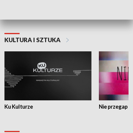
Dlaczego krowa...
Energia Przysz
KULTURA I SZTUKA
Ku Kulturze
Nie przegap