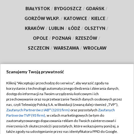
BIAŁYSTOK
/
BYDGOSZCZ
/
GDAŃSK
/
GORZÓW WLKP.
/
KATOWICE
/
KIELCE
/
KRAKÓW
/
LUBLIN
/
ŁÓDŹ
/
OLSZTYN
/
OPOLE
/
POZNAŃ
/
RZESZÓW
/
SZCZECIN
/
WARSZAWA
/
WROCŁAW
Szanujemy Twoją prywatność
Dołącz do nas:
Kliknij "Akceptuję i przechodzę do serwisu", aby wyrazić zgody na
korzystanie z technologii automatycznego śledzenia i zbierania danych,
TVP
dostęp do informacji na Twoim urządzeniu końcowym i ich
Abonament TVP
przechowywanie oraz na przetwarzanie Twoich danych osobowych przez
Regulamin TVP
nas, czyli Telewizję Polską S.A. w likwidacji (zwaną dalej również „TVP”),
Emisja w TVP
Polityka prywatności
Zaufanych Partnerów z IAB* (1201 firm)
oraz pozostałych
Zaufanych
Partnerów TVP (93 firm)
, w celach marketingowych (w tym do
Centrum informacji TVP
Moje zgody
zautomatyzowanego dopasowania reklam do Twoich zainteresowań i
mierzenia ich skuteczności) i pozostałych, które wskazujemy poniżej, a
Naziemna Telewizja Cyfrowa
Pomoc
także zgody na udostępnianie przez nas identyfikatora PPID do Google.