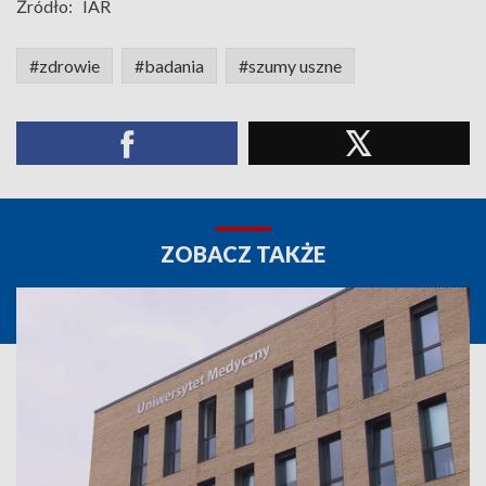
Źródło:
IAR
#zdrowie
#badania
#szumy uszne
ZOBACZ TAKŻE