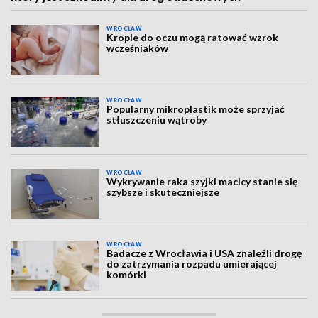
WROCŁAW
Krople do oczu mogą ratować wzrok
wcześniaków
WROCŁAW
Popularny mikroplastik może sprzyjać
stłuszczeniu wątroby
WROCŁAW
Wykrywanie raka szyjki macicy stanie się
szybsze i skuteczniejsze
WROCŁAW
Badacze z Wrocławia i USA znaleźli drogę
do zatrzymania rozpadu umierającej
komórki