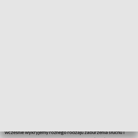
Szumy uszne mogą być między innymi efektem urazów czy przebytych infekcji
(fot. pexels, zdjęcie ilustracyjne)
Według najnowszych danych co piąty dorosły
Polak cierpi na szumy uszne. Z wiekiem schorzenie
to się nasila i po 75. roku życia dotyczy ponad
połowy seniorów.
Pacjenci określają szumy uszne jako dzwonienie, bzyczenie
czy pisk w uchu. – Szumy uszne mogą objawem wielu
schorzeń związanych z postępującym niedosłuchem. Jeżeli
wcześnie wykryjemy różnego rodzaju zaburzenia słuchu i