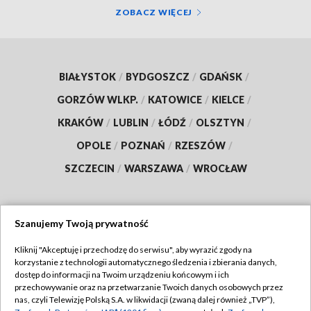
ZOBACZ WIĘCEJ
BIAŁYSTOK
/
BYDGOSZCZ
/
GDAŃSK
/
GORZÓW WLKP.
/
KATOWICE
/
KIELCE
/
KRAKÓW
/
LUBLIN
/
ŁÓDŹ
/
OLSZTYN
/
OPOLE
/
POZNAŃ
/
RZESZÓW
/
SZCZECIN
/
WARSZAWA
/
WROCŁAW
Szanujemy Twoją prywatność
Dołącz do nas:
Kliknij "Akceptuję i przechodzę do serwisu", aby wyrazić zgody na
korzystanie z technologii automatycznego śledzenia i zbierania danych,
TVP
dostęp do informacji na Twoim urządzeniu końcowym i ich
Abonament TVP
przechowywanie oraz na przetwarzanie Twoich danych osobowych przez
Regulamin TVP
nas, czyli Telewizję Polską S.A. w likwidacji (zwaną dalej również „TVP”),
Emisja w TVP