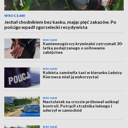
WROCŁAW
Jechał chodnikiem bez kasku, mając pięć zakazów. Po
pościgu wpadł zgorzelecki recydywista
WROCŁAW
Kamiennogórscy kryminalni zatrzymali 30-
latka podejrzanego o usiłowanie
zabójstwa
WROCŁAW
Kobieta zamówiła taxi w kierunku Leśnicy.
Kierowca miał ją wykorzystać
WROCŁAW
Nastolatek na crossie próbował uniknąć
kontroli. Potrącił strażnika leśnego i
uderzył w samochód
WROCŁAW