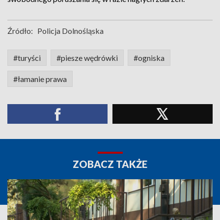
Źródło:
Policja Dolnośląska
#turyści
#piesze wędrówki
#ogniska
#łamanie prawa
ZOBACZ TAKŻE