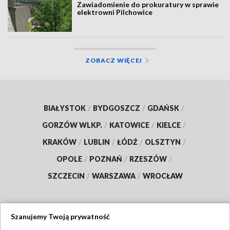
Zawiadomienie do prokuratury w sprawie
elektrowni Pilchowice
ZOBACZ WIĘCEJ
BIAŁYSTOK
/
BYDGOSZCZ
/
GDAŃSK
/
GORZÓW WLKP.
/
KATOWICE
/
KIELCE
/
KRAKÓW
/
LUBLIN
/
ŁÓDŹ
/
OLSZTYN
/
OPOLE
/
POZNAŃ
/
RZESZÓW
/
SZCZECIN
/
WARSZAWA
/
WROCŁAW
Szanujemy Twoją prywatność
Dołącz do nas: