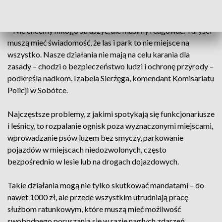
przez cały sezon wiosenno-letni.
– Nie chcemy nikogo straszyć, ale musimy reagować. Turyści
muszą mieć świadomość, że las i park to nie miejsce na
wszystko. Nasze działania nie mają na celu karania dla
zasady – chodzi o bezpieczeństwo ludzi i ochronę przyrody –
podkreśla nadkom. Izabela Sierżęga, komendant Komisariatu
Policji w Sobótce.
Najczęstsze problemy, z jakimi spotykają się funkcjonariusze
i leśnicy, to rozpalanie ognisk poza wyznaczonymi miejscami,
wprowadzanie psów luzem bez smyczy, parkowanie
pojazdów w miejscach niedozwolonych, często
bezpośrednio w lesie lub na drogach dojazdowych.
Takie działania mogą nie tylko skutkować mandatami – do
nawet 1000 zł, ale przede wszystkim utrudniają pracę
służbom ratunkowym, które muszą mieć możliwość
swobodnego poruszania się w razie nagłych zdarzeń.