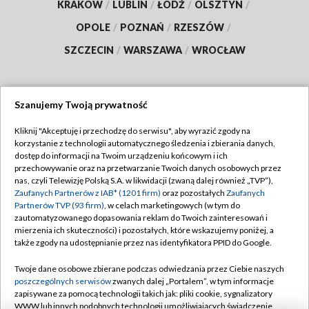
KRAKÓW
/
LUBLIN
/
ŁÓDŹ
/
OLSZTYN
/
OPOLE
/
POZNAŃ
/
RZESZÓW
/
SZCZECIN
/
WARSZAWA
/
WROCŁAW
Szanujemy Twoją prywatność
Dołącz do nas:
Kliknij "Akceptuję i przechodzę do serwisu", aby wyrazić zgody na
korzystanie z technologii automatycznego śledzenia i zbierania danych,
TVP
dostęp do informacji na Twoim urządzeniu końcowym i ich
Abonament TVP
przechowywanie oraz na przetwarzanie Twoich danych osobowych przez
Regulamin TVP
nas, czyli Telewizję Polską S.A. w likwidacji (zwaną dalej również „TVP”),
Emisja w TVP
Polityka prywatności
Zaufanych Partnerów z IAB* (1201 firm)
oraz pozostałych
Zaufanych
Partnerów TVP (93 firm)
, w celach marketingowych (w tym do
Centrum informacji TVP
Moje zgody
zautomatyzowanego dopasowania reklam do Twoich zainteresowań i
mierzenia ich skuteczności) i pozostałych, które wskazujemy poniżej, a
Naziemna Telewizja Cyfrowa
Pomoc
także zgody na udostępnianie przez nas identyfikatora PPID do Google.
Sklep TVP
Biuro reklamy
Twoje dane osobowe zbierane podczas odwiedzania przez Ciebie naszych
Rada Programowa
Kontakt
poszczególnych serwisów
zwanych dalej „Portalem”, w tym informacje
zapisywane za pomocą technologii takich jak: pliki cookie, sygnalizatory
System NOS
WWW lub innych podobnych technologii umożliwiających świadczenie