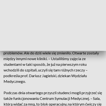
– Oprócz naszego stoiska, na którym przyszli studenci mogą
zobaczyć fantomy, zapraszamy także na dwa wykłady
poświęcone m.in. temu, co studiujemy, czego i jak uczymy –
zachęcała prof. Iwona Hołowacz, prodziekan ds. studenckich
i dydaktyki Wydziału Medycznego Politechniki
Wrocławskiej.
Wydział Medyczny otwarto dwa lata temu. Nie obyło się bez
problemów. Ale do dziś wiele się zmieniło. Otwarte zostały
między innymi nowe kliniki. – Ustaliliśmy zajęcia ze
studentami w taki sposób, że już na pierwszym roku
wchodzili do szpitali, uczyli się tam różnych rzeczy –
podkreśla prof. Dariusz Jagielski, dziekan Wydziału
Medycznego.
Podczas dnia otwartego przyszli studenci mogli przyjrzeć się
także funkcjonowaniu Centrum Symulacji Medycznej. – Sala,
którą widać za mną, to blok operacyjny, na którym ćwiczy się