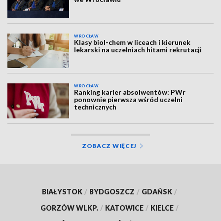
WROCŁAW
Klasy biol-chem w liceach i kierunek
lekarski na uczelniach hitami rekrutacji
WROCŁAW
Ranking karier absolwentów: PWr
ponownie pierwsza wśród uczelni
technicznych
ZOBACZ WIĘCEJ
BIAŁYSTOK
/
BYDGOSZCZ
/
GDAŃSK
/
GORZÓW WLKP.
/
KATOWICE
/
KIELCE
/