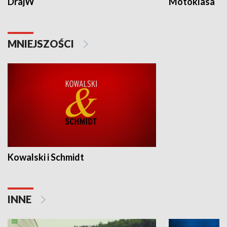
DrajW
Motoklasa
MNIEJSZOŚCI
Kowalski i Schmidt
INNE