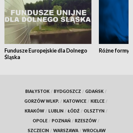
Fundusze Europejskie dla Dolnego
Różne formy t
Śląska
BIAŁYSTOK
/
BYDGOSZCZ
/
GDAŃSK
/
GORZÓW WLKP.
/
KATOWICE
/
KIELCE
/
KRAKÓW
/
LUBLIN
/
ŁÓDŹ
/
OLSZTYN
/
OPOLE
/
POZNAŃ
/
RZESZÓW
/
SZCZECIN
/
WARSZAWA
/
WROCŁAW