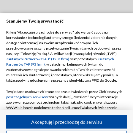
Szanujemy Twoją prywatność
Dołącz do nas:
Kliknij "Akceptuję i przechodzę do serwisu", aby wyrazić zgody na
korzystanie z technologii automatycznego śledzenia i zbierania danych,
TVP
dostęp do informacji na Twoim urządzeniu końcowym i ich
Abonament TVP
przechowywanie oraz na przetwarzanie Twoich danych osobowych przez
Regulamin TVP
nas, czyli Telewizję Polską S.A. w likwidacji (zwaną dalej również „TVP”),
Emisja w TVP
Polityka prywatności
Zaufanych Partnerów z IAB* (1201 firm)
oraz pozostałych
Zaufanych
Partnerów TVP (93 firm)
, w celach marketingowych (w tym do
Centrum informacji TVP
Moje zgody
zautomatyzowanego dopasowania reklam do Twoich zainteresowań i
mierzenia ich skuteczności) i pozostałych, które wskazujemy poniżej, a
Naziemna Telewizja Cyfrowa
Pomoc
także zgody na udostępnianie przez nas identyfikatora PPID do Google.
Sklep TVP
Biuro reklamy
Twoje dane osobowe zbierane podczas odwiedzania przez Ciebie naszych
Rada Programowa
Kontakt
poszczególnych serwisów
zwanych dalej „Portalem”, w tym informacje
zapisywane za pomocą technologii takich jak: pliki cookie, sygnalizatory
System NOS
WWW lub innych podobnych technologii umożliwiających świadczenie
dopasowanych i bezpiecznych usług, personalizację treści oraz reklam,
Informacje o nadawcy
Kanały
udostępnianie funkcji mediów społecznościowych oraz analizowanie
Akceptuję i przechodzę do serwisu
ruchu w Internecie.
Program dla prasy
©2026 Telewizja Polska S.A. w likwidacji