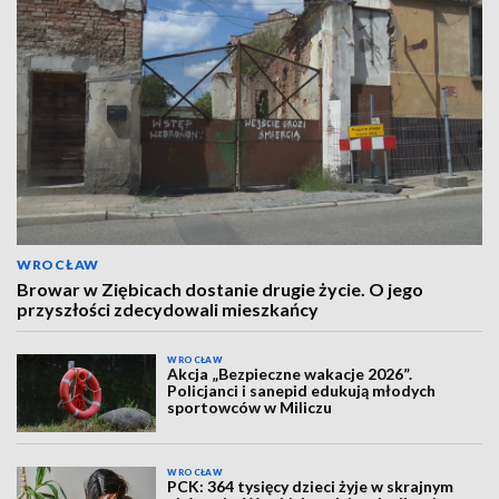
WROCŁAW
Browar w Ziębicach dostanie drugie życie. O jego
przyszłości zdecydowali mieszkańcy
WROCŁAW
Akcja „Bezpieczne wakacje 2026”.
Policjanci i sanepid edukują młodych
sportowców w Miliczu
WROCŁAW
PCK: 364 tysięcy dzieci żyje w skrajnym