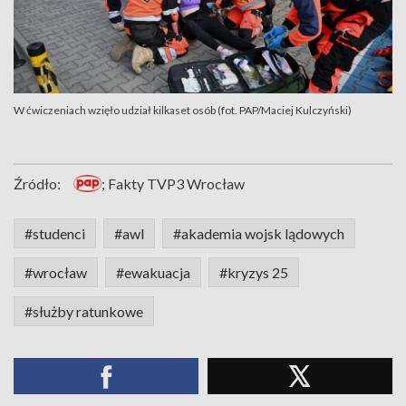
W ćwiczeniach wzięło udział kilkaset osób (fot. PAP/Maciej Kulczyński)
Źródło:
; Fakty TVP3 Wrocław
#studenci
#awl
#akademia wojsk lądowych
#wrocław
#ewakuacja
#kryzys 25
#służby ratunkowe