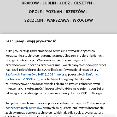
KRAKÓW
/
LUBLIN
/
ŁÓDŹ
/
OLSZTYN
/
OPOLE
/
POZNAŃ
/
RZESZÓW
/
SZCZECIN
/
WARSZAWA
/
WROCŁAW
Szanujemy Twoją prywatność
Dołącz do nas:
Kliknij "Akceptuję i przechodzę do serwisu", aby wyrazić zgody na
korzystanie z technologii automatycznego śledzenia i zbierania danych,
TVP
dostęp do informacji na Twoim urządzeniu końcowym i ich
Abonament TVP
przechowywanie oraz na przetwarzanie Twoich danych osobowych przez
Regulamin TVP
nas, czyli Telewizję Polską S.A. w likwidacji (zwaną dalej również „TVP”),
Emisja w TVP
Polityka prywatności
Zaufanych Partnerów z IAB* (1201 firm)
oraz pozostałych
Zaufanych
Partnerów TVP (93 firm)
, w celach marketingowych (w tym do
Centrum informacji TVP
Moje zgody
zautomatyzowanego dopasowania reklam do Twoich zainteresowań i
mierzenia ich skuteczności) i pozostałych, które wskazujemy poniżej, a
Naziemna Telewizja Cyfrowa
Pomoc
także zgody na udostępnianie przez nas identyfikatora PPID do Google.
Sklep TVP
Biuro reklamy
Twoje dane osobowe zbierane podczas odwiedzania przez Ciebie naszych
Rada Programowa
Kontakt
poszczególnych serwisów
zwanych dalej „Portalem”, w tym informacje
zapisywane za pomocą technologii takich jak: pliki cookie, sygnalizatory
System NOS