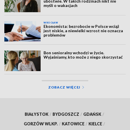
ubóstwie. W takich rodzinach nikt nie
myśli o wakacjach
WROCŁAW
Ekonomista: bezrobocie w Polsce wciąż
jest niskie, a niewielki wzrost nie oznacza
problemów
Bon senioralny wchodzi w życie.
Wyjaśniamy, kto może z niego skorzystać
ZOBACZ WIĘCEJ
BIAŁYSTOK
/
BYDGOSZCZ
/
GDAŃSK
/
GORZÓW WLKP.
/
KATOWICE
/
KIELCE
/