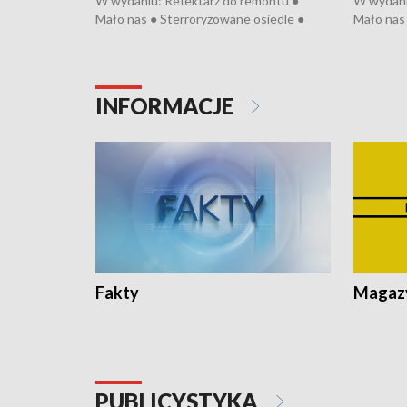
W wydaniu: Refektarz do remontu ●
W wydani
Mało nas ● Sterroryzowane osiedle ●
Mało nas 
Fatalny remont ● Kosztowna ptasia grypa
Sterrory
● Nowa Ruska ● Pociągiem na lotnisko ●
ptasia gr
Koniec upałów ● Kraksa na Tour de
Nowa Rus
Pologne
Koniec u
INFORMACJE
Fakty
Magazy
PUBLICYSTYKA