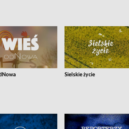
odNowa
Sielskie życie