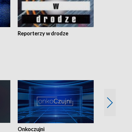
Reporterzy w drodze
Onkoczujni
Recepta na 