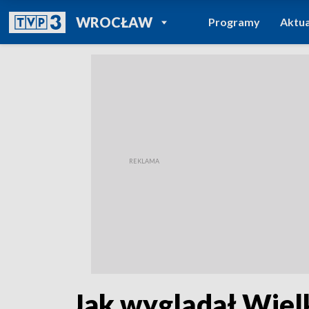
POWRÓT DO
WROCŁAW
Programy
Aktua
TVP REGIONY
Jak wyglądał Wiel