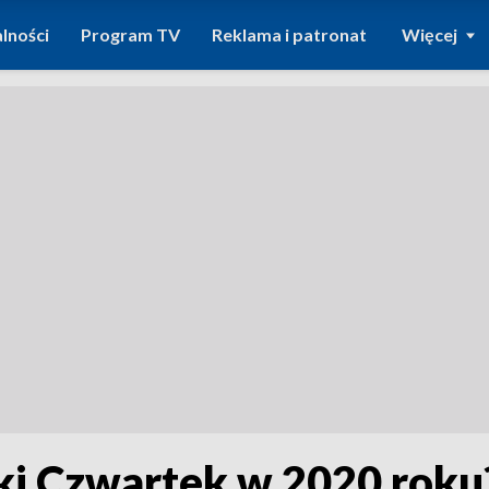
lności
Program TV
Reklama i patronat
Więcej
ki Czwartek w 2020 roku