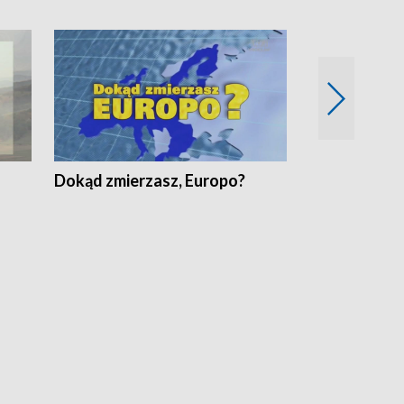
Dokąd zmierzasz, Europo?
Fakty Komen