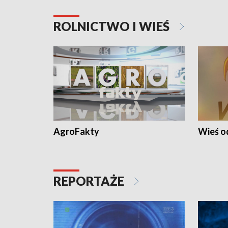
ROLNICTWO I WIEŚ
AgroFakty
Wieś 
REPORTAŻE