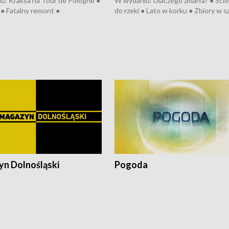
u: Kraksa na Tour de Pologne ●
W wydaniu: Dlaczego zmarła? ● Ściek
● Fatalny remont ●
do rzeki ● Lato w korku ● Zbiory w 
zowane osiedle ● Kosztowna
● Senior za kółkiem ● Złoto dla...
ypa ● Pociągiem na lotnisko ●
cierpiwych ● Mrożonki dla zwierząt
ka ● Refektarz do remontu ●
pałów
n Dolnośląski
Pogoda