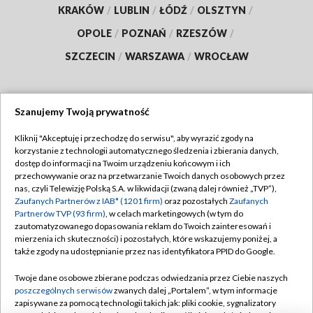
KRAKÓW
/
LUBLIN
/
ŁÓDŹ
/
OLSZTYN
/
OPOLE
/
POZNAŃ
/
RZESZÓW
/
SZCZECIN
/
WARSZAWA
/
WROCŁAW
Szanujemy Twoją prywatność
Dołącz do nas:
Kliknij "Akceptuję i przechodzę do serwisu", aby wyrazić zgody na
korzystanie z technologii automatycznego śledzenia i zbierania danych,
TVP
dostęp do informacji na Twoim urządzeniu końcowym i ich
Abonament TVP
przechowywanie oraz na przetwarzanie Twoich danych osobowych przez
Regulamin TVP
nas, czyli Telewizję Polską S.A. w likwidacji (zwaną dalej również „TVP”),
Emisja w TVP
Polityka prywatności
Zaufanych Partnerów z IAB* (1201 firm)
oraz pozostałych
Zaufanych
Partnerów TVP (93 firm)
, w celach marketingowych (w tym do
Centrum informacji TVP
Moje zgody
zautomatyzowanego dopasowania reklam do Twoich zainteresowań i
mierzenia ich skuteczności) i pozostałych, które wskazujemy poniżej, a
Naziemna Telewizja Cyfrowa
Pomoc
także zgody na udostępnianie przez nas identyfikatora PPID do Google.
Sklep TVP
Biuro reklamy
Twoje dane osobowe zbierane podczas odwiedzania przez Ciebie naszych
Rada Programowa
Kontakt
poszczególnych serwisów
zwanych dalej „Portalem”, w tym informacje
zapisywane za pomocą technologii takich jak: pliki cookie, sygnalizatory
System NOS