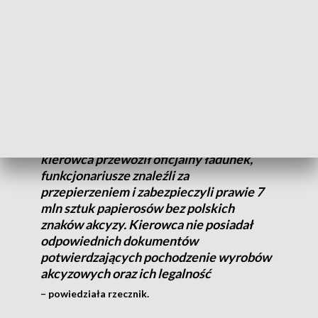
funkcjonariusze Służby Celno-Skarbowej z Dolnośląskiego
Urzędu Celno-Skarbowego we Wrocławiu i
Nadodrzańskiego Oddziału Straży Granicznej w Krośnie
Odrzańskim prowadzili rutynowe kontrole na autostradzie
A4 w okolicach Legnicy.
W wytypowanym do kontroli
samochodzie ciężarowym, w którym
kierowca przewoził oficjalny ładunek,
funkcjonariusze znaleźli za
przepierzeniem i zabezpieczyli prawie 7
mln sztuk papierosów bez polskich
znaków akcyzy. Kierowca nie posiadał
odpowiednich dokumentów
potwierdzających pochodzenie wyrobów
akcyzowych oraz ich legalność
– powiedziała rzecznik.