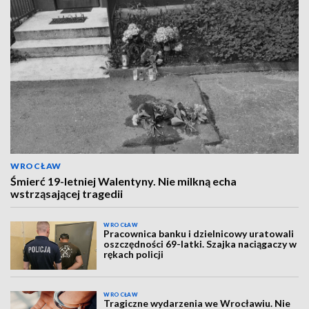
WROCŁAW
Śmierć 19-letniej Walentyny. Nie milkną echa
wstrząsającej tragedii
WROCŁAW
Pracownica banku i dzielnicowy uratowali
oszczędności 69-latki. Szajka naciągaczy w
rękach policji
WROCŁAW
Tragiczne wydarzenia we Wrocławiu. Nie