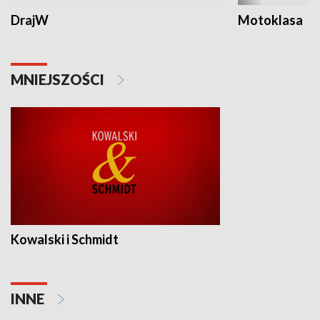
DrajW
Motoklasa
MNIEJSZOŚCI
Kowalski i Schmidt
INNE