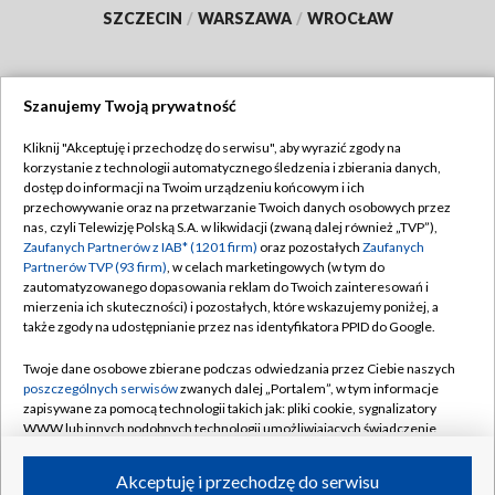
SZCZECIN
/
WARSZAWA
/
WROCŁAW
Szanujemy Twoją prywatność
Dołącz do nas:
Kliknij "Akceptuję i przechodzę do serwisu", aby wyrazić zgody na
korzystanie z technologii automatycznego śledzenia i zbierania danych,
TVP
dostęp do informacji na Twoim urządzeniu końcowym i ich
Abonament TVP
przechowywanie oraz na przetwarzanie Twoich danych osobowych przez
Regulamin TVP
nas, czyli Telewizję Polską S.A. w likwidacji (zwaną dalej również „TVP”),
Emisja w TVP
Polityka prywatności
Zaufanych Partnerów z IAB* (1201 firm)
oraz pozostałych
Zaufanych
Partnerów TVP (93 firm)
, w celach marketingowych (w tym do
Centrum informacji TVP
Moje zgody
zautomatyzowanego dopasowania reklam do Twoich zainteresowań i
mierzenia ich skuteczności) i pozostałych, które wskazujemy poniżej, a
Naziemna Telewizja Cyfrowa
Pomoc
także zgody na udostępnianie przez nas identyfikatora PPID do Google.
Sklep TVP
Biuro reklamy
Twoje dane osobowe zbierane podczas odwiedzania przez Ciebie naszych
Rada Programowa
Kontakt
poszczególnych serwisów
zwanych dalej „Portalem”, w tym informacje
zapisywane za pomocą technologii takich jak: pliki cookie, sygnalizatory
System NOS
WWW lub innych podobnych technologii umożliwiających świadczenie
dopasowanych i bezpiecznych usług, personalizację treści oraz reklam,
Informacje o nadawcy
Kanały
udostępnianie funkcji mediów społecznościowych oraz analizowanie
Akceptuję i przechodzę do serwisu
ruchu w Internecie.
Program dla prasy