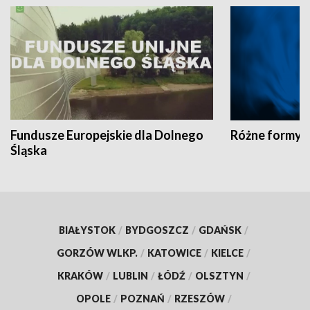
Fundusze Europejskie dla Dolnego
Różne formy t
Śląska
BIAŁYSTOK
/
BYDGOSZCZ
/
GDAŃSK
/
GORZÓW WLKP.
/
KATOWICE
/
KIELCE
/
KRAKÓW
/
LUBLIN
/
ŁÓDŹ
/
OLSZTYN
/
OPOLE
/
POZNAŃ
/
RZESZÓW
/