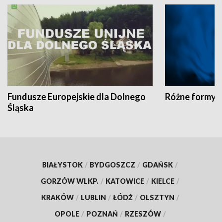
Fundusze Europejskie dla Dolnego
Różne formy t
Śląska
BIAŁYSTOK
/
BYDGOSZCZ
/
GDAŃSK
/
GORZÓW WLKP.
/
KATOWICE
/
KIELCE
/
KRAKÓW
/
LUBLIN
/
ŁÓDŹ
/
OLSZTYN
/
OPOLE
/
POZNAŃ
/
RZESZÓW
/