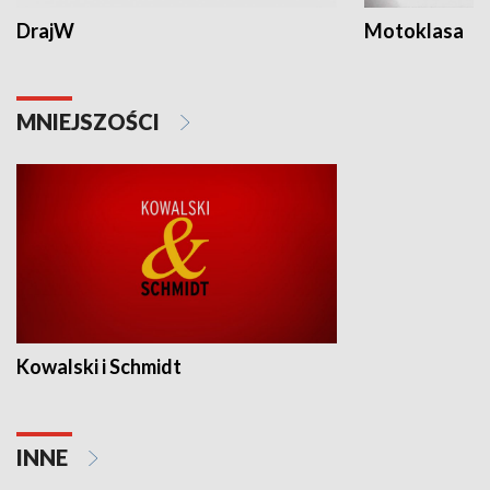
DrajW
Motoklasa
MNIEJSZOŚCI
Kowalski i Schmidt
INNE