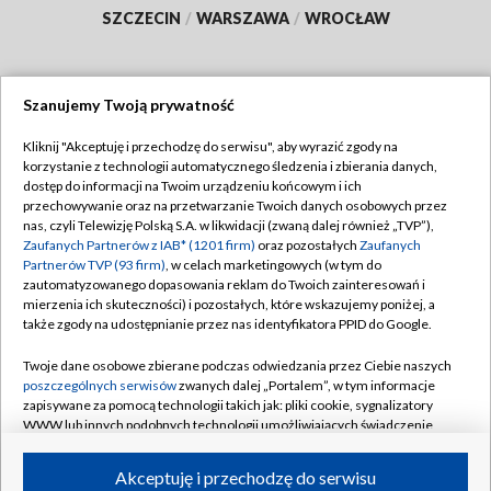
SZCZECIN
/
WARSZAWA
/
WROCŁAW
Szanujemy Twoją prywatność
Dołącz do nas:
Kliknij "Akceptuję i przechodzę do serwisu", aby wyrazić zgody na
korzystanie z technologii automatycznego śledzenia i zbierania danych,
TVP
dostęp do informacji na Twoim urządzeniu końcowym i ich
Abonament TVP
przechowywanie oraz na przetwarzanie Twoich danych osobowych przez
Regulamin TVP
nas, czyli Telewizję Polską S.A. w likwidacji (zwaną dalej również „TVP”),
Emisja w TVP
Polityka prywatności
Zaufanych Partnerów z IAB* (1201 firm)
oraz pozostałych
Zaufanych
Partnerów TVP (93 firm)
, w celach marketingowych (w tym do
Centrum informacji TVP
Moje zgody
zautomatyzowanego dopasowania reklam do Twoich zainteresowań i
mierzenia ich skuteczności) i pozostałych, które wskazujemy poniżej, a
Naziemna Telewizja Cyfrowa
Pomoc
także zgody na udostępnianie przez nas identyfikatora PPID do Google.
Sklep TVP
Biuro reklamy
Twoje dane osobowe zbierane podczas odwiedzania przez Ciebie naszych
Rada Programowa
Kontakt
poszczególnych serwisów
zwanych dalej „Portalem”, w tym informacje
zapisywane za pomocą technologii takich jak: pliki cookie, sygnalizatory
System NOS
WWW lub innych podobnych technologii umożliwiających świadczenie
dopasowanych i bezpiecznych usług, personalizację treści oraz reklam,
Informacje o nadawcy
Kanały
udostępnianie funkcji mediów społecznościowych oraz analizowanie
Akceptuję i przechodzę do serwisu
ruchu w Internecie.
Program dla prasy