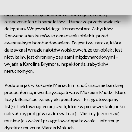
To nie wszystko. W przypadku zagrożenia zarządcy
nieruchomości mają dodatkowe obowiązki, choćby
oznaczenie ich dla samolotów – tłumaczą przedstawiciele
delegatury Wojewódzkiego Konserwatora Zabytków. –
Konwencja haska mówi o oznaczeniu obiektu przed
ewentualnym bombardowaniem. To jest tzw. tarcza, która
daje sygnał w razie nalotów wojskowych, że ten obiekt jest
nietykalny, jest chroniony zapisami międzynarodowymi –
wyjaśnia Karolina Brymora, inspektor ds. zabytków
nieruchomych.
Podobna jak w kościele Mariackim, choć znacznie bardziej
pracochłonna, inwentaryzacja trwa w Muzeum Miedzi, które
liczy kilkanaście tysięcy eksponatów. – Przygotowujemy
listę obiektów najcenniejszych, które w pierwszej kolejności
należałoby podjąć w razie ewakuacji. Musimy je zmierzyć,
musimy je zważyć i przygotować opakowania – informuje
dyrektor muzeum Marcin Makuch.