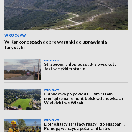
WROCŁAW
W Karkonoszach dobre warunki do uprawiania
turystyki
WROCŁAW
Strzegom: chłopiec spadł z wysokości.
Jest w ciężkim stanie
WROCŁAW
Odbudowa po powodzi. Tym razem
pieniądze na remont boisk w Janowicach
Wielkich i we Wleniu
WROCŁAW
Dolnośląscy strażacy ruszyli do Hiszpanii.
Pomogą walczyć z pożarami lasów