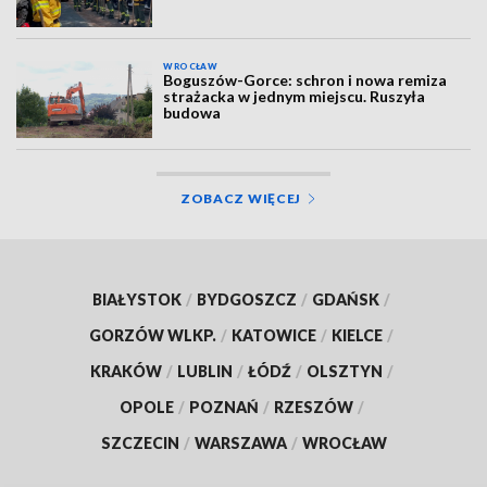
WROCŁAW
Boguszów-Gorce: schron i nowa remiza
strażacka w jednym miejscu. Ruszyła
budowa
ZOBACZ WIĘCEJ
BIAŁYSTOK
/
BYDGOSZCZ
/
GDAŃSK
/
GORZÓW WLKP.
/
KATOWICE
/
KIELCE
/
KRAKÓW
/
LUBLIN
/
ŁÓDŹ
/
OLSZTYN
/
OPOLE
/
POZNAŃ
/
RZESZÓW
/
SZCZECIN
/
WARSZAWA
/
WROCŁAW